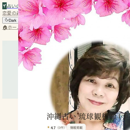
占いの森
恋愛の森
占い師を探す
店舗を探す
AI占い
コラム
Dark
🏠
ホーム
💕
恋愛の森
🔮
占い師
🏪
店舗
✨
AI占い
📝
コラム
占いの森
›
店舗を探す
›
沖縄占い 琉球観相師 (手相・人相
沖縄占い 琉球観相師 (手
4.7
（
0
件）
情報掲載