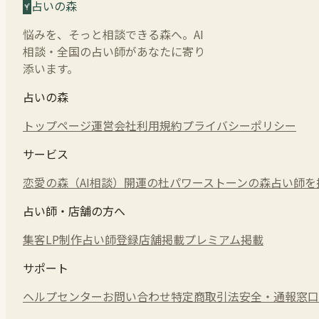
占いの森
悩みを、そっと相談できる森へ。AI
相談・全国の占い師があなたに寄り
添います。
占いの森
トップページ
運営会社
利用規約
プライバシーポリシー
サービス
恋愛の森（AI相談）
開運の杜
パワーストーンの森
占い師を
占い師・店舗の方へ
集客LP制作
占い師登録
店舗掲載
プレミアム掲載
サポート
ヘルプセンター
お問い合わせ
特定商取引法
安全・通報窓口