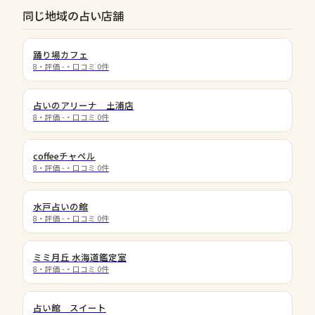
同じ地域の占い店舗
​踊り場カフェ
8
・評価
-
・口コミ
0
件
占いのアリーナ 土浦店
8
・評価
-
・口コミ
0
件
coffeeチャペル
8
・評価
-
・口コミ
0
件
水戸占いの館
8
・評価
-
・口コミ
0
件
ミミ月丘 水海道鑑定室
8
・評価
-
・口コミ
0
件
占い館 スイート