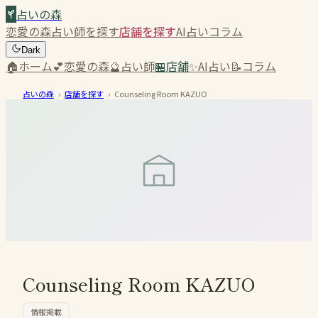
占いの森
恋愛の森
占い師を探す
店舗を探す
AI占い
コラム
Dark
🏠
ホーム
💕
恋愛の森
🔮
占い師
🏪
店舗
✨
AI占い
📝
コラム
占いの森
›
店舗を探す
›
Counseling Room KAZUO
Counseling Room KAZUO
情報掲載