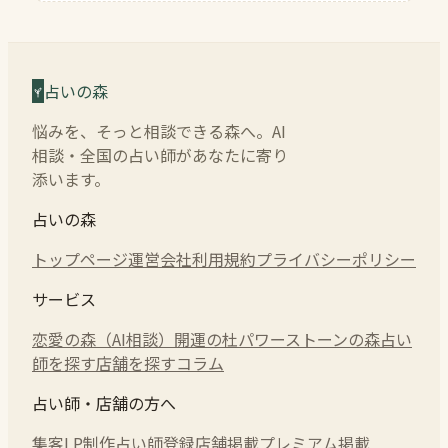
占いの森
悩みを、そっと相談できる森へ。AI
相談・全国の占い師があなたに寄り
添います。
占いの森
トップページ
運営会社
利用規約
プライバシーポリシー
サービス
恋愛の森（AI相談）
開運の杜
パワーストーンの森
占い
師を探す
店舗を探す
コラム
占い師・店舗の方へ
集客LP制作
占い師登録
店舗掲載
プレミアム掲載