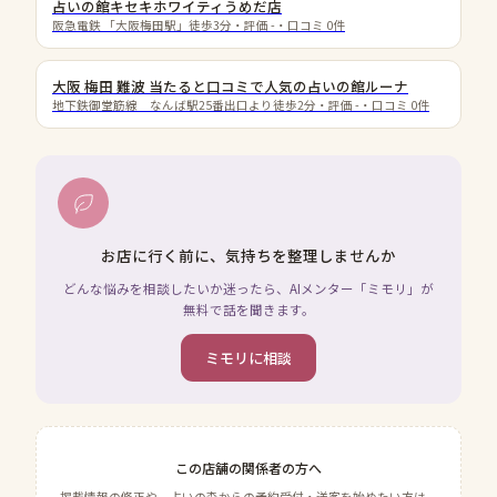
占いの館キセキホワイティうめだ店
阪急電鉄 「大阪梅田駅」徒歩3分
・評価
-
・口コミ
0
件
大阪 梅田 難波 当たると口コミで人気の占いの館ルーナ
地下鉄御堂筋線 なんば駅25番出口より徒歩2分
・評価
-
・口コミ
0
件
お店に行く前に、気持ちを整理しませんか
どんな悩みを相談したいか迷ったら、AIメンター「ミモリ」が
無料で話を聞きます。
ミモリに相談
この店舗の関係者の方へ
掲載情報の修正や、占いの森からの予約受付・送客を始めたい方は、