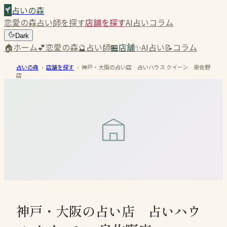
占いの森
恋愛の森
占い師を探す
店舗を探す
AI占い
コラム
Dark
🏠
ホーム
💕
恋愛の森
🔮
占い師
🏪
店舗
✨
AI占い
📝
コラム
占いの森
›
店舗を探す
›
神戸・大阪の占い店 占いハウス クイーン 泉佐野
店
神戸・大阪の占い店 占いハウ