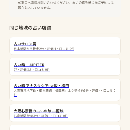
式窓口へ直接お問い合わせください。占いの森を通じたご予約には
現在対応していません。
同じ地域の占い店舗
占いサロン昊
日本橋駅から徒歩2分
・評価
4
・口コミ
0
件
占い館 JUPITER
27
・評価
3.8
・口コミ
0
件
占い館 アナスタシア: 大阪・梅田
大阪市営地下鉄・御堂筋線「梅田駅」より徒歩約3分
・評価
-
・口コミ
0
件
大阪心斎橋の占いの館 占龍館
心斎橋駅 徒歩3分
・評価
-
・口コミ
0
件