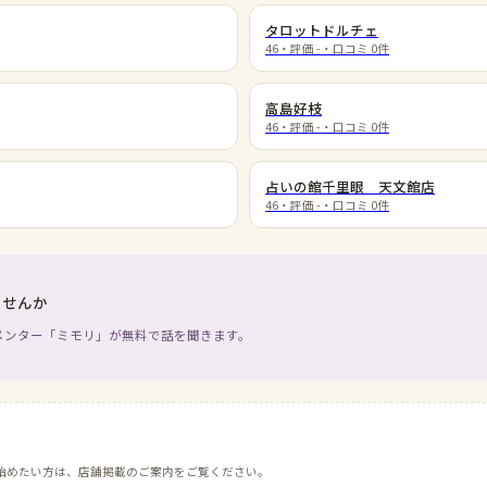
タロットドルチェ
46
・評価
-
・口コミ
0
件
高島好枝
46
・評価
-
・口コミ
0
件
占いの館千里眼 天文館店
46
・評価
-
・口コミ
0
件
ませんか
メンター「ミモリ」が無料で話を聞きます。
始めたい方は、店舗掲載のご案内をご覧ください。