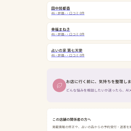
田中努都香
46
・評価
-
・口コミ
0
件
幸福まねき
46
・評価
-
・口コミ
0
件
占いの家 第七天使
46
・評価
-
・口コミ
0
件
お店に行く前に、気持ちを整理し
どんな悩みを相談したいか迷ったら、AI
この店舗の関係者の方へ
掲載情報の修正や、占いの森からの予約受付・送客を