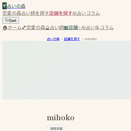
占いの森
恋愛の森
占い師を探す
店舗を探す
AI占い
コラム
Dark
🏠
ホーム
💕
恋愛の森
🔮
占い師
🏪
店舗
✨
AI占い
📝
コラム
占いの森
›
店舗を探す
›
mihoko
mihoko
情報掲載