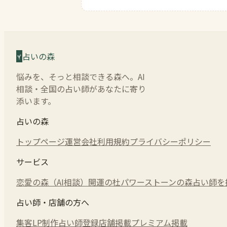
占いの森
悩みを、そっと相談できる森へ。AI
相談・全国の占い師があなたに寄り
添います。
占いの森
トップページ
運営会社
利用規約
プライバシーポリシー
サービス
恋愛の森（AI相談）
開運の杜
パワーストーンの森
占い師を
占い師・店舗の方へ
集客LP制作
占い師登録
店舗掲載
プレミアム掲載