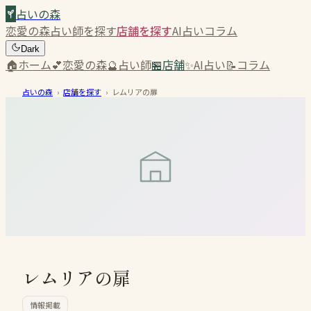
占いの森
恋愛の森
占い師を探す
店舗を探す
AI占い
コラム
Dark
🏠
ホーム
💕
恋愛の森
🔮
占い師
🏪
店舗
✨
AI占い
📝
コラム
占いの森
›
店舗を探す
›
レムリアの扉
レムリアの扉
情報掲載