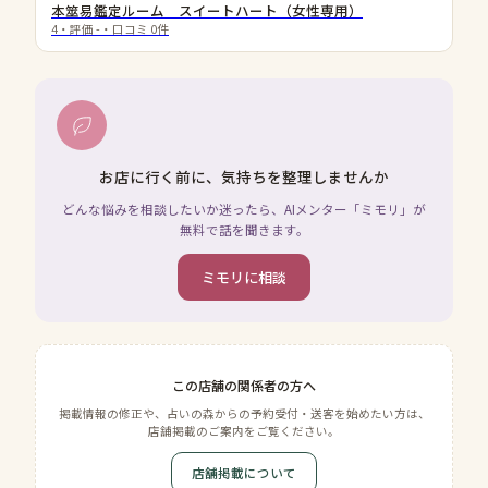
本筮易鑑定ルーム スイートハート（女性専用）
4
・評価
-
・口コミ
0
件
お店に行く前に、気持ちを整理しませんか
どんな悩みを相談したいか迷ったら、AIメンター「ミモリ」が
無料で話を聞きます。
ミモリに相談
この店舗の関係者の方へ
掲載情報の修正や、占いの森からの予約受付・送客を始めたい方は、
店舗掲載のご案内をご覧ください。
店舗掲載について