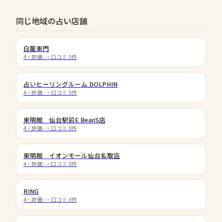
同じ地域の占い店舗
白龍東門
4
・評価
-
・口コミ
0
件
占いヒーリングルーム DOLPHIN
4
・評価
-
・口コミ
0
件
東明館 仙台駅前E BeanS店
4
・評価
-
・口コミ
0
件
東明館 イオンモール仙台名取店
4
・評価
-
・口コミ
0
件
RING
4
・評価
-
・口コミ
0
件