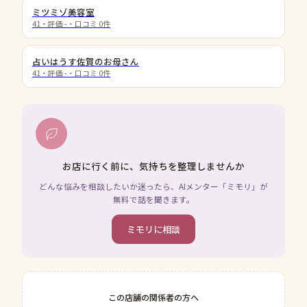
ミツミゾ美容室
41
・評価
-
・口コミ
0
件
占いはうす佐賀のお母さん
41
・評価
-
・口コミ
0
件
お店に行く前に、気持ちを整理しませんか
どんな悩みを相談したいか迷ったら、AIメンター「ミモリ」が
無料で話を聞きます。
ミモリに相談
この店舗の関係者の方へ