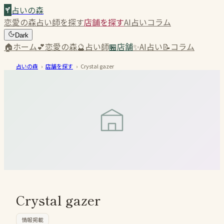
占いの森
恋愛の森
占い師を探す
店舗を探す
AI占い
コラム
Dark
🏠
ホーム
💕
恋愛の森
🔮
占い師
🏪
店舗
✨
AI占い
📝
コラム
占いの森
›
店舗を探す
›
Crystal gazer
Crystal gazer
情報掲載