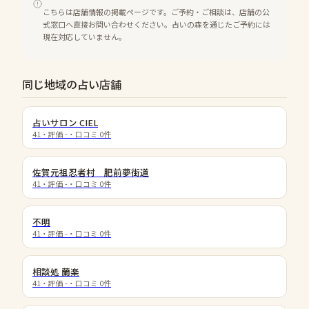
こちらは店舗情報の掲載ページです。ご予約・ご相談は、店舗の公
式窓口へ直接お問い合わせください。占いの森を通じたご予約には
現在対応していません。
同じ地域の占い店舗
占いサロン CIEL
41
・評価
-
・口コミ
0
件
佐賀元祖忍者村 肥前夢街道
41
・評価
-
・口コミ
0
件
不明
41
・評価
-
・口コミ
0
件
相談処 蘭楽
41
・評価
-
・口コミ
0
件