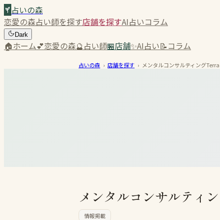
占いの森
恋愛の森
占い師を探す
店舗を探す
AI占い
コラム
Dark
🏠
ホーム
💕
恋愛の森
🔮
占い師
🏪
店舗
✨
AI占い
📝
コラム
占いの森
›
店舗を探す
›
メンタルコンサルティングTerr
メンタルコンサルティング
情報掲載