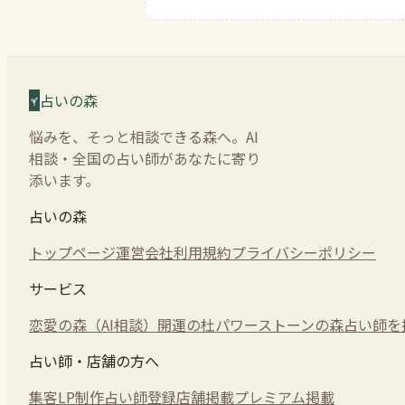
占いの森
悩みを、そっと相談できる森へ。AI
相談・全国の占い師があなたに寄り
添います。
占いの森
トップページ
運営会社
利用規約
プライバシーポリシー
サービス
恋愛の森（AI相談）
開運の杜
パワーストーンの森
占い師を
占い師・店舗の方へ
集客LP制作
占い師登録
店舗掲載
プレミアム掲載