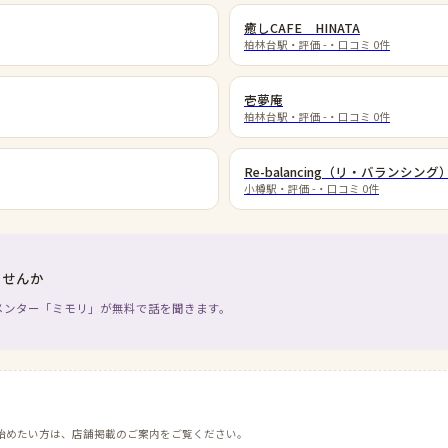
癒しCAFE HINATA
柏林台駅
・評価
-
・口コミ
0
件
壱夢庵
柏林台駅
・評価
-
・口コミ
0
件
Re-balancing（リ・バランシング
小樽駅
・評価
-
・口コミ
0
件
ませんか
メンター「ミモリ」が無料で話を聞きます。
始めたい方は、店舗掲載のご案内をご覧ください。