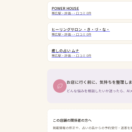
POWER HOUSE
帯広駅
・評価
-
・口コミ
0
件
ヒーリングサロン ・き・づ・な・
帯広駅
・評価
-
・口コミ
0
件
癒しの占い ムナ
帯広駅
・評価
-
・口コミ
0
件
お店に行く前に、気持ちを整理し
どんな悩みを相談したいか迷ったら、AI
この店舗の関係者の方へ
掲載情報の修正や、占いの森からの予約受付・送客を