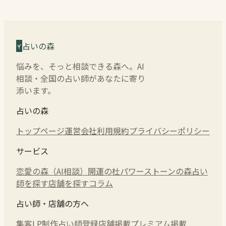
占いの森
悩みを、そっと相談できる森へ。AI
相談・全国の占い師があなたに寄り
添います。
占いの森
トップページ
運営会社
利用規約
プライバシーポリシー
サービス
恋愛の森（AI相談）
開運の杜
パワーストーンの森
占い
師を探す
店舗を探す
コラム
占い師・店舗の方へ
集客LP制作
占い師登録
店舗掲載
プレミアム掲載