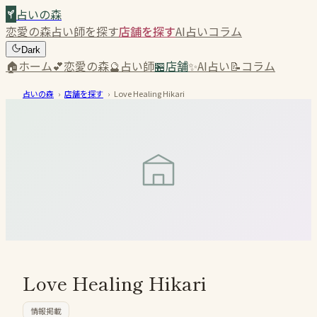
占いの森
恋愛の森
占い師を探す
店舗を探す
AI占い
コラム
Dark
🏠
ホーム
💕
恋愛の森
🔮
占い師
🏪
店舗
✨
AI占い
📝
コラム
占いの森
›
店舗を探す
›
Love Healing Hikari
Love Healing Hikari
情報掲載