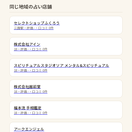
同じ地域の占い店舗
セレクトショップふくろう
三国駅
・評価
-
・口コミ
0
件
株式会社アイン
18
・評価
-
・口コミ
0
件
スピリチュアルスタジオソア メンタル&スピリチュアル
18
・評価
-
・口コミ
0
件
株式会社越前堂
18
・評価
-
・口コミ
0
件
福本流 手相鑑定
18
・評価
-
・口コミ
0
件
アークエンジェル