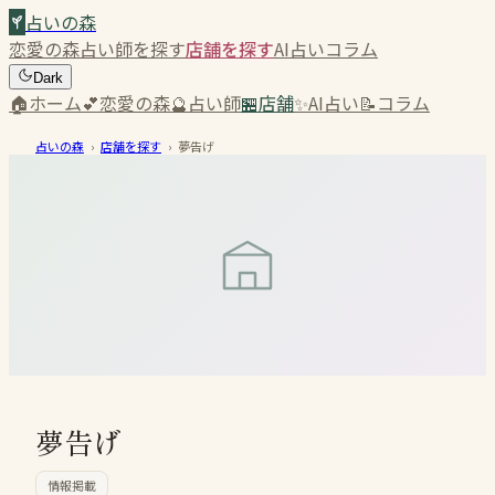
占いの森
恋愛の森
占い師を探す
店舗を探す
AI占い
コラム
Dark
🏠
ホーム
💕
恋愛の森
🔮
占い師
🏪
店舗
✨
AI占い
📝
コラム
占いの森
›
店舗を探す
›
夢告げ
夢告げ
情報掲載