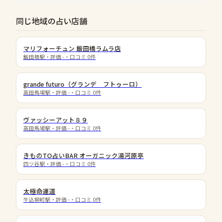
同じ地域の占い店舗
マリフォーチュン 飯田橋ラムラ店
飯田橋駅
・評価
-
・口コミ
0
件
grande futuro（グランデ フトゥーロ）
高田馬場駅
・評価
-
・口コミ
0
件
ヴァッシーアット８９
高田馬場駅
・評価
-
・口コミ
0
件
きものTO占いBAR オーガニック湯河原亭
四ツ谷駅
・評価
-
・口コミ
0
件
太極命運道
牛込柳町駅
・評価
-
・口コミ
0
件