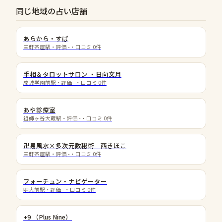
同じ地域の占い店舗
あらから・すぱ
三軒茶屋駅
・評価
-
・口コミ
0
件
手相＆タロットサロン ・日向文月
成城学園前駅
・評価
-
・口コミ
0
件
あや診療室
祖師ヶ谷大蔵駅
・評価
-
・口コミ
0
件
卍易風水×多次元数秘術 西きほこ
三軒茶屋駅
・評価
-
・口コミ
0
件
フォーチュン・ナビゲーター
明大前駅
・評価
-
・口コミ
0
件
+9 （Plus Nine）