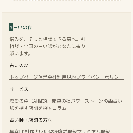
占いの森
悩みを、そっと相談できる森へ。AI
相談・全国の占い師があなたに寄り
添います。
占いの森
トップページ
運営会社
利用規約
プライバシーポリシー
サービス
恋愛の森（AI相談）
開運の杜
パワーストーンの森
占い
師を探す
店舗を探す
コラム
占い師・店舗の方へ
集客LP制作
占い師登録
店舗掲載
プレミアム掲載