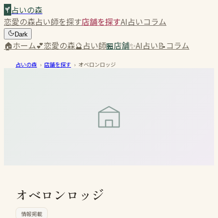
占いの森
恋愛の森
占い師を探す
店舗を探す
AI占い
コラム
Dark
🏠
ホーム
💕
恋愛の森
🔮
占い師
🏪
店舗
✨
AI占い
📝
コラム
占いの森
›
店舗を探す
›
オベロンロッジ
オベロンロッジ
情報掲載