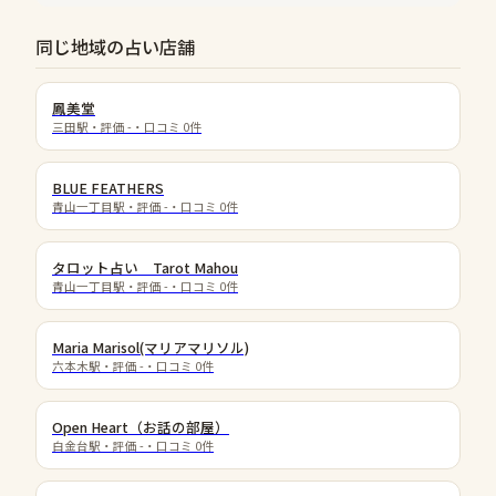
同じ地域の占い店舗
鳳美堂
三田駅
・評価
-
・口コミ
0
件
BLUE FEATHERS
青山一丁目駅
・評価
-
・口コミ
0
件
タロット占い Tarot Mahou
青山一丁目駅
・評価
-
・口コミ
0
件
Maria Marisol(マリアマリソル)
六本木駅
・評価
-
・口コミ
0
件
Open Heart（お話の部屋）
白金台駅
・評価
-
・口コミ
0
件