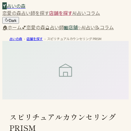
占いの森
恋愛の森
占い師を探す
店舗を探す
AI占い
コラム
Dark
🏠
ホーム
💕
恋愛の森
🔮
占い師
🏪
店舗
✨
AI占い
📝
コラム
占いの森
›
店舗を探す
›
スピリチュアルカウンセリング ​PRISM
スピリチュアルカウンセリング ​
PRISM