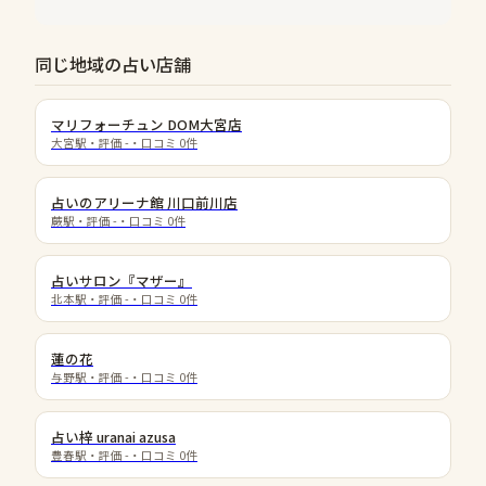
同じ地域の占い店舗
マリフォーチュン DOM大宮店
大宮駅
・評価
-
・口コミ
0
件
占いのアリーナ館 川口前川店
蕨駅
・評価
-
・口コミ
0
件
占いサロン『マザー』
北本駅
・評価
-
・口コミ
0
件
蓮の花
与野駅
・評価
-
・口コミ
0
件
占い梓 uranai azusa
豊春駅
・評価
-
・口コミ
0
件