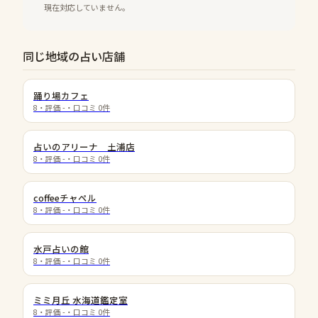
現在対応していません。
同じ地域の占い店舗
​踊り場カフェ
8
・評価
-
・口コミ
0
件
占いのアリーナ 土浦店
8
・評価
-
・口コミ
0
件
coffeeチャペル
8
・評価
-
・口コミ
0
件
水戸占いの館
8
・評価
-
・口コミ
0
件
ミミ月丘 水海道鑑定室
8
・評価
-
・口コミ
0
件