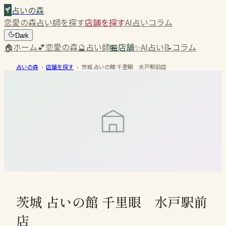
占いの森
恋愛の森
占い師を探す
店舗を探す
AI占い
コラム
Dark
🏠
ホーム
💕
恋愛の森
🔮
占い師
🏪
店舗
✨
AI占い
📝
コラム
占いの森
›
店舗を探す
›
茨城 占いの館 千里眼 水戸駅前店
茨城 占いの館 千里眼 水戸駅前
店