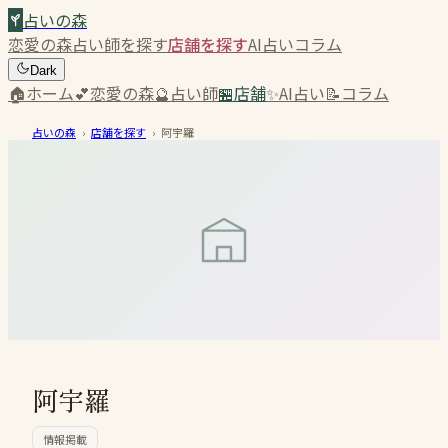
占いの森
恋愛の森
占い師を探す
店舗を探す
AI占い
コラム
Dark
🏠
ホーム
💕
恋愛の森
🔮
占い師
🏪
店舗
✨
AI占い
📝
コラム
占いの森
›
店舗を探す
›
阿宇羅
阿宇羅
情報掲載