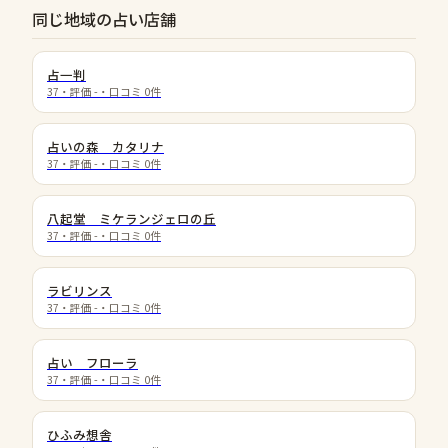
同じ地域の占い店舗
占一判
37
・評価
-
・口コミ
0
件
占いの森 カタリナ
37
・評価
-
・口コミ
0
件
八起堂 ミケランジェロの丘
37
・評価
-
・口コミ
0
件
ラビリンス
37
・評価
-
・口コミ
0
件
占い フローラ
37
・評価
-
・口コミ
0
件
ひふみ想舎