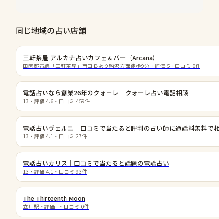
同じ地域の占い店舗
三軒茶屋 アルカナ占いカフェ＆バー（Arcana）
田園都市線「三軒茶屋」南口Ｂより駒沢方面徒歩9分
・評価
5
・口コミ
0
件
電話占いなら創業26年のクォーレ｜クォーレ占い電話相談
13
・評価
4.6
・口コミ
459
件
電話占いヴェルニ｜口コミで当たると評判の占い師に通話料無料で
13
・評価
4.1
・口コミ
27
件
電話占いカリス｜口コミで当たると話題の電話占い
13
・評価
4.1
・口コミ
93
件
The Thirteenth Moon
立川駅
・評価
-
・口コミ
0
件