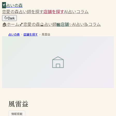
占いの森
恋愛の森
占い師を探す
店舗を探す
AI占い
コラム
Dark
🏠
ホーム
💕
恋愛の森
🔮
占い師
🏪
店舗
✨
AI占い
📝
コラム
占いの森
›
店舗を探す
›
風雷益
風雷益
情報掲載