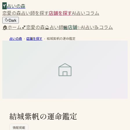
占いの森
恋愛の森
占い師を探す
店舗を探す
AI占い
コラム
Dark
🏠
ホーム
💕
恋愛の森
🔮
占い師
🏪
店舗
✨
AI占い
📝
コラム
占いの森
›
店舗を探す
›
結城紫帆の運命鑑定
結城紫帆の運命鑑定
情報掲載