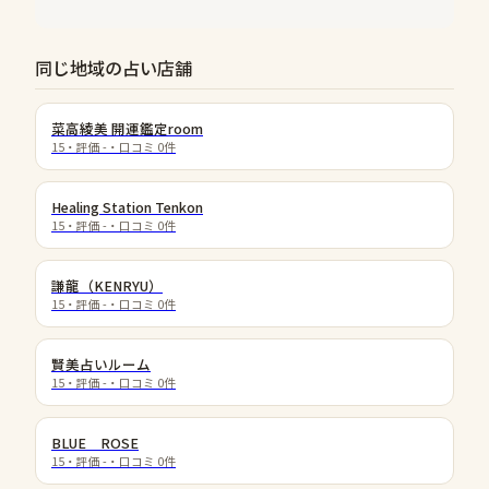
同じ地域の占い店舗
菜高綾美 開運鑑定room
15
・評価
-
・口コミ
0
件
Healing Station Tenkon
15
・評価
-
・口コミ
0
件
謙龍（KENRYU）
15
・評価
-
・口コミ
0
件
賢美占いルーム
15
・評価
-
・口コミ
0
件
BLUE ROSE
15
・評価
-
・口コミ
0
件