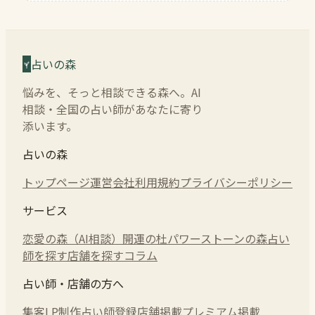
占いの森
悩みを、そっと相談できる森へ。AI
相談・全国の占い師があなたに寄り
添います。
占いの森
トップページ
運営会社
利用規約
プライバシーポリシー
サービス
恋愛の森（AI相談）
開運の杜
パワーストーンの森
占い
師を探す
店舗を探す
コラム
占い師・店舗の方へ
集客LP制作
占い師登録
店舗掲載
プレミアム掲載