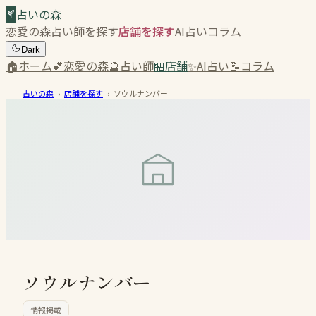
占いの森
恋愛の森
占い師を探す
店舗を探す
AI占い
コラム
Dark
🏠
ホーム
💕
恋愛の森
🔮
占い師
🏪
店舗
✨
AI占い
📝
コラム
占いの森
›
店舗を探す
›
ソウルナンバー
ソウルナンバー
情報掲載