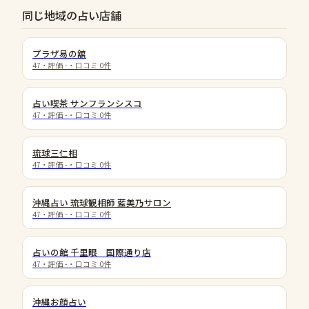
同じ地域の占い店舗
プラザ易の舘
47
・評価
-
・口コミ
0
件
占い喫茶 サンフランシスコ
47
・評価
-
・口コミ
0
件
琉球三仁相
47
・評価
-
・口コミ
0
件
沖縄占い 琉球観相師 藍美乃サロン
47
・評価
-
・口コミ
0
件
占いの館 千里眼 国際通り店
47
・評価
-
・口コミ
0
件
沖縄お顔占い