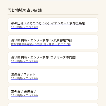
同じ地域の占い店舗
夢の辻占（ゆめのつじうら）イオンモール京都五条店
26
・評価
-
・口コミ
0
件
占い館 円相・エンソー京都 [大丸京都店7階]
阪急京都線烏丸駅より徒歩1分
・評価
-
・口コミ
0
件
占い館 円相・エンソー京都 [ラクセーヌ専門店]
26
・評価
-
・口コミ
0
件
三条占いスポット
26
・評価
-
・口コミ
0
件
京の占い 未来占い
26
・評価
-
・口コミ
0
件