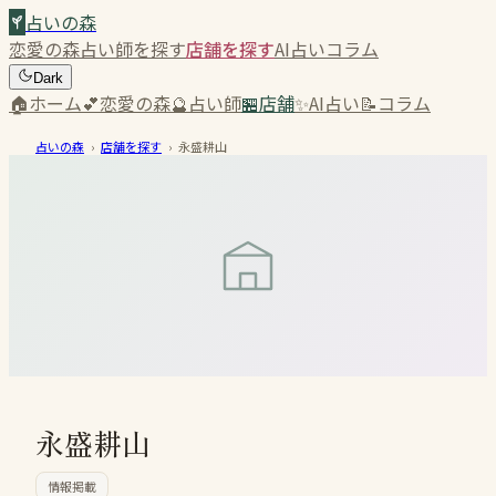
占いの森
恋愛の森
占い師を探す
店舗を探す
AI占い
コラム
Dark
🏠
ホーム
💕
恋愛の森
🔮
占い師
🏪
店舗
✨
AI占い
📝
コラム
占いの森
›
店舗を探す
›
永盛耕山
永盛耕山
情報掲載