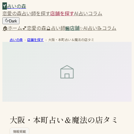
占いの森
恋愛の森
占い師を探す
店舗を探す
AI占い
コラム
Dark
🏠
ホーム
💕
恋愛の森
🔮
占い師
🏪
店舗
✨
AI占い
📝
コラム
占いの森
›
店舗を探す
›
大阪・本町占い＆魔法の店タミ
大阪・本町占い＆魔法の店タミ
情報掲載