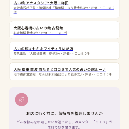
占い館 アナスタシア: 大阪・梅田
大阪市営地下鉄・御堂筋線「梅田駅」より徒歩約3分
・評価
-
・口コミ
0
件
大阪心斎橋の占いの館 占龍館
心斎橋駅 徒歩3分
・評価
-
・口コミ
0
件
占いの館キセキホワイティうめだ店
阪急電鉄 「大阪梅田駅」徒歩3分
・評価
-
・口コミ
0
件
大阪 梅田 難波 当たると口コミで人気の占いの館ルーナ
地下鉄御堂筋線 なんば駅25番出口より徒歩2分
・評価
-
・口コミ
0
件
お店に行く前に、気持ちを整理しませんか
どんな悩みを相談したいか迷ったら、AIメンター「ミモリ」が
無料で話を聞きます。