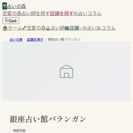
占いの森
恋愛の森
占い師を探す
店舗を探す
AI占い
コラム
Dark
🏠
ホーム
💕
恋愛の森
🔮
占い師
🏪
店舗
✨
AI占い
📝
コラム
占いの森
›
店舗を探す
›
銀座占い館バランガン
銀座占い館バランガン
情報掲載