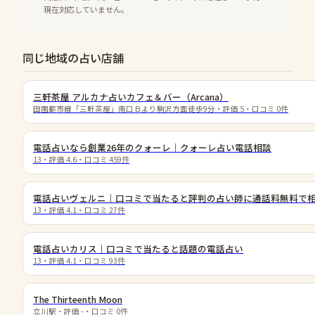
現在対応していません。
同じ地域の占い店舗
三軒茶屋 アルカナ占いカフェ＆バー（Arcana）
田園都市線「三軒茶屋」南口Ｂより駒沢方面徒歩9分
・評価
5
・口コミ
0
件
電話占いなら創業26年のクォーレ｜クォーレ占い電話相談
13
・評価
4.6
・口コミ
459
件
電話占いヴェルニ｜口コミで当たると評判の占い師に通話料無料で
13
・評価
4.1
・口コミ
27
件
電話占いカリス｜口コミで当たると話題の電話占い
13
・評価
4.1
・口コミ
93
件
The Thirteenth Moon
立川駅
・評価
-
・口コミ
0
件