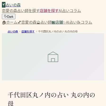
占いの森
恋愛の森
占い師を探す
店舗を探す
AI占い
コラム
Dark
🏠
ホーム
💕
恋愛の森
🔮
占い師
🏪
店舗
✨
AI占い
📝
コラム
占いの森
›
店舗を探す
›
千代田区丸ノ内の占い 丸の内の母
千代田区丸ノ内の占い 丸の内の
母