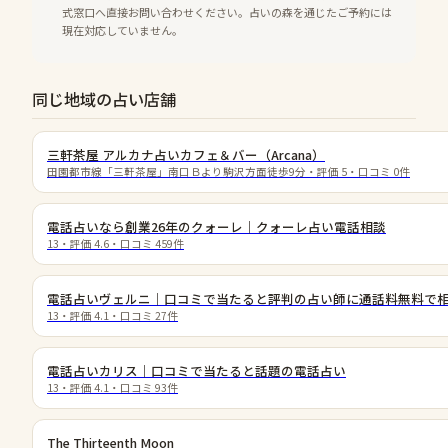
式窓口へ直接お問い合わせください。占いの森を通じたご予約には
現在対応していません。
同じ地域の占い店舗
三軒茶屋 アルカナ占いカフェ＆バー（Arcana）
田園都市線「三軒茶屋」南口Ｂより駒沢方面徒歩9分
・評価
5
・口コミ
0
件
電話占いなら創業26年のクォーレ｜クォーレ占い電話相談
13
・評価
4.6
・口コミ
459
件
電話占いヴェルニ｜口コミで当たると評判の占い師に通話料無料で
13
・評価
4.1
・口コミ
27
件
電話占いカリス｜口コミで当たると話題の電話占い
13
・評価
4.1
・口コミ
93
件
The Thirteenth Moon