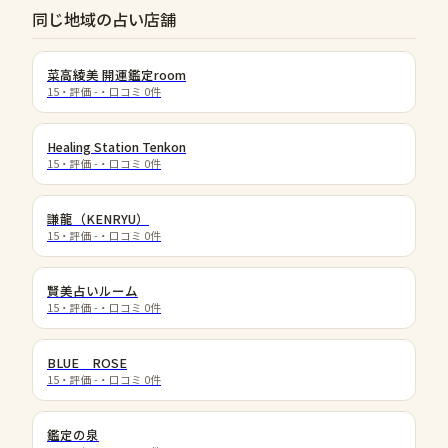
同じ地域の占い店舗
菜高綾美 開運鑑定room
15
・評価
-
・口コミ
0
件
Healing Station Tenkon
15
・評価
-
・口コミ
0
件
謙龍（KENRYU）
15
・評価
-
・口コミ
0
件
賢美占いルーム
15
・評価
-
・口コミ
0
件
BLUE ROSE
15
・評価
-
・口コミ
0
件
鑑定の泉