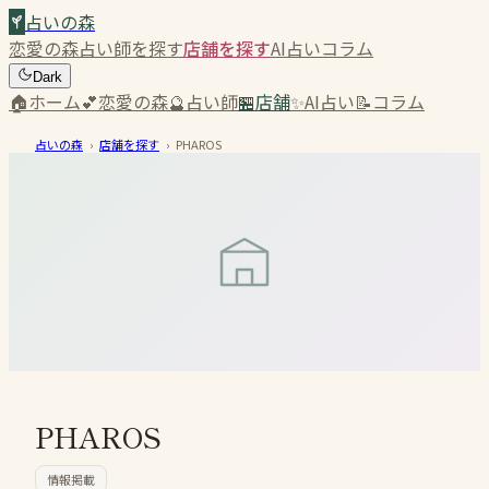
占いの森
恋愛の森
占い師を探す
店舗を探す
AI占い
コラム
Dark
🏠
ホーム
💕
恋愛の森
🔮
占い師
🏪
店舗
✨
AI占い
📝
コラム
占いの森
›
店舗を探す
›
PHAROS
PHAROS
情報掲載