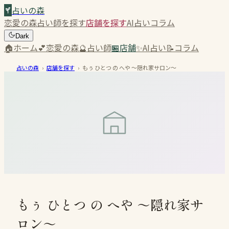
占いの森
恋愛の森
占い師を探す
店舗を探す
AI占い
コラム
Dark
🏠
ホーム
💕
恋愛の森
🔮
占い師
🏪
店舗
✨
AI占い
📝
コラム
占いの森
›
店舗を探す
›
もぅ ひとつ の へや ～隠れ家サロン～
もぅ ひとつ の へや ～隠れ家サ
ロン～