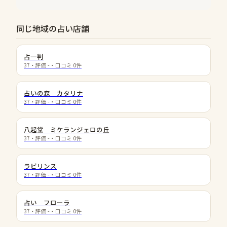
同じ地域の占い店舗
占一判
37
・評価
-
・口コミ
0
件
占いの森 カタリナ
37
・評価
-
・口コミ
0
件
八起堂 ミケランジェロの丘
37
・評価
-
・口コミ
0
件
ラビリンス
37
・評価
-
・口コミ
0
件
占い フローラ
37
・評価
-
・口コミ
0
件