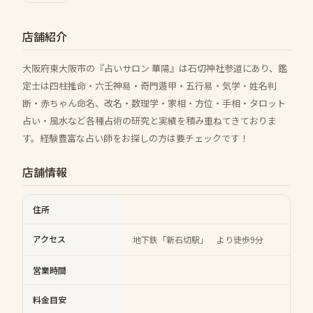
店舗紹介
大阪府東大阪市の『占いサロン 華陽』は石切神社参道にあり、鑑
定士は四柱推命・六壬神易・奇門遁甲・五行易・気学・姓名判
断・赤ちゃん命名、改名・数理学・家相・方位・手相・タロット
占い・風水など各種占術の研究と実績を積み重ねてきておりま
す。経験豊富な占い師をお探しの方は要チェックです！
店舗情報
住所
アクセス
地下鉄「新石切駅」 より徒歩9分
営業時間
料金目安