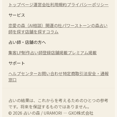
トップページ
運営会社
利用規約
プライバシーポリシー
サービス
恋愛の森（AI相談）
開運の杜
パワーストーンの森
占い
師を探す
店舗を探す
コラム
占い師・店舗の方へ
集客LP制作
占い師登録
店舗掲載
プレミアム掲載
サポート
ヘルプセンター
お問い合わせ
特定商取引法
安全・通報
窓口
占いの結果は、これからを考えるためのひとつの参考
です。将来を保証するものではありません。
© 2026 占いの森 / URAMORI — GXO株式会社