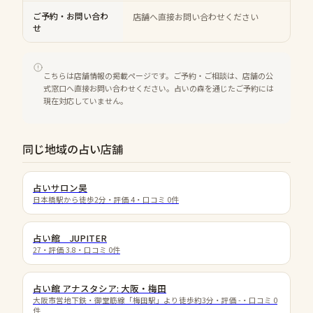
ご予約・お問い合わ
店舗へ直接お問い合わせください
せ
こちらは店舗情報の掲載ページです。ご予約・ご相談は、店舗の公
式窓口へ直接お問い合わせください。占いの森を通じたご予約には
現在対応していません。
同じ地域の占い店舗
占いサロン昊
日本橋駅から徒歩2分
・評価
4
・口コミ
0
件
占い館 JUPITER
27
・評価
3.8
・口コミ
0
件
占い館 アナスタシア: 大阪・梅田
大阪市営地下鉄・御堂筋線「梅田駅」より徒歩約3分
・評価
-
・口コミ
0
件