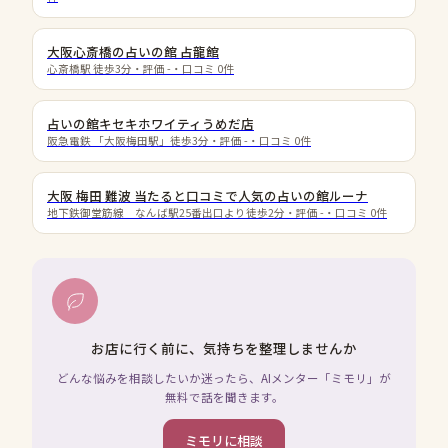
大阪心斎橋の占いの館 占龍館
心斎橋駅 徒歩3分
・評価
-
・口コミ
0
件
占いの館キセキホワイティうめだ店
阪急電鉄 「大阪梅田駅」徒歩3分
・評価
-
・口コミ
0
件
大阪 梅田 難波 当たると口コミで人気の占いの館ルーナ
地下鉄御堂筋線 なんば駅25番出口より徒歩2分
・評価
-
・口コミ
0
件
お店に行く前に、気持ちを整理しませんか
どんな悩みを相談したいか迷ったら、AIメンター「ミモリ」が
無料で話を聞きます。
ミモリに相談