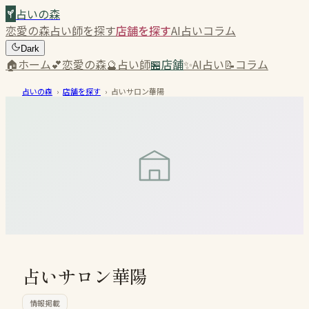
占いの森
恋愛の森
占い師を探す
店舗を探す
AI占い
コラム
Dark
🏠
ホーム
💕
恋愛の森
🔮
占い師
🏪
店舗
✨
AI占い
📝
コラム
占いの森
›
店舗を探す
›
占いサロン華陽
占いサロン華陽
情報掲載