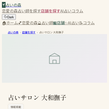
占いの森
恋愛の森
占い師を探す
店舗を探す
AI占い
コラム
Dark
🏠
ホーム
💕
恋愛の森
🔮
占い師
🏪
店舗
✨
AI占い
📝
コラム
占いの森
›
店舗を探す
›
占いサロン 大和撫子
占いサロン 大和撫子
情報掲載