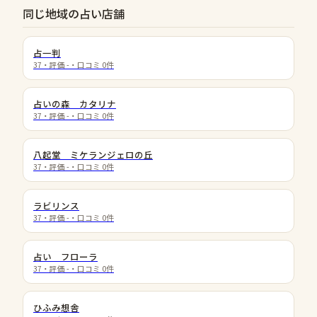
同じ地域の占い店舗
占一判
37
・評価
-
・口コミ
0
件
占いの森 カタリナ
37
・評価
-
・口コミ
0
件
八起堂 ミケランジェロの丘
37
・評価
-
・口コミ
0
件
ラビリンス
37
・評価
-
・口コミ
0
件
占い フローラ
37
・評価
-
・口コミ
0
件
ひふみ想舎