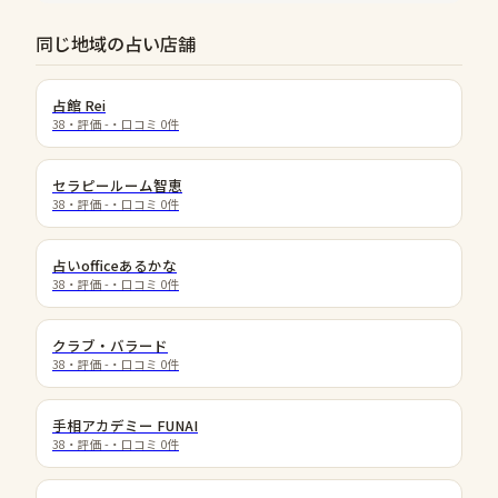
同じ地域の占い店舗
占館 Rei
38
・評価
-
・口コミ
0
件
セラピールーム智恵
38
・評価
-
・口コミ
0
件
占いofficeあるかな
38
・評価
-
・口コミ
0
件
クラブ・バラード
38
・評価
-
・口コミ
0
件
手相アカデミー FUNAI
38
・評価
-
・口コミ
0
件