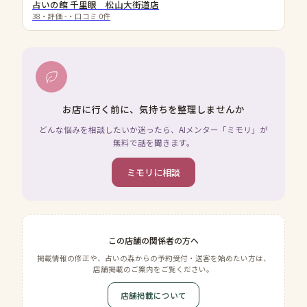
占いの館 千里眼 松山大街道店
38
・評価
-
・口コミ
0
件
お店に行く前に、気持ちを整理しませんか
どんな悩みを相談したいか迷ったら、AIメンター「ミモリ」が
無料で話を聞きます。
ミモリに相談
この店舗の関係者の方へ
掲載情報の修正や、占いの森からの予約受付・送客を始めたい方は、
店舗掲載のご案内をご覧ください。
店舗掲載について