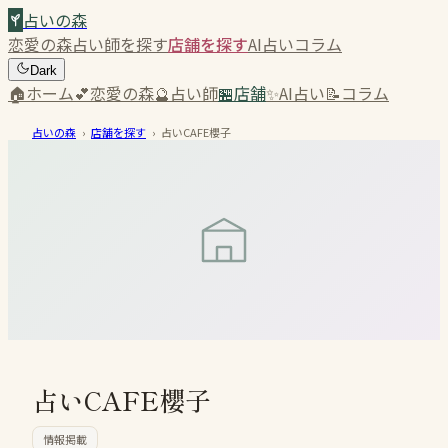
占いの森
恋愛の森
占い師を探す
店舗を探す
AI占い
コラム
Dark
🏠
ホーム
💕
恋愛の森
🔮
占い師
🏪
店舗
✨
AI占い
📝
コラム
占いの森
›
店舗を探す
›
占いCAFE櫻子
占いCAFE櫻子
情報掲載