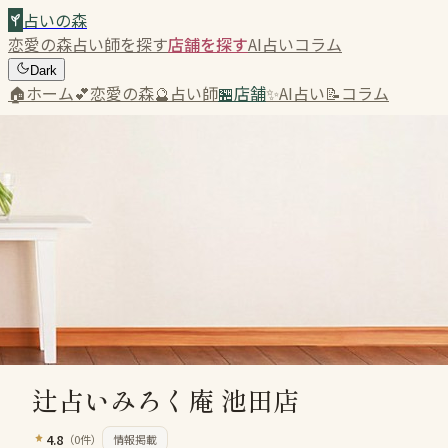
占いの森
恋愛の森
占い師を探す
店舗を探す
AI占い
コラム
Dark
🏠
ホーム
💕
恋愛の森
🔮
占い師
🏪
店舗
✨
AI占い
📝
コラム
占いの森
›
店舗を探す
›
辻占いみろく庵 池田店
辻占いみろく庵 池田店
4.8
（
0
件）
情報掲載