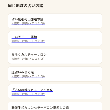
同じ地域の占い店舗
占い処稲荷山開運本舗
大阪府
・評価
-
・口コミ
0
件
占い天三 占夢館
大阪府
・評価
-
・口コミ
0
件
みろくカルチャーサロン
大阪府
・評価
-
・口コミ
0
件
辻占いみろく庵
大阪府
・評価
-
・口コミ
0
件
「占いの館ラピス」アイ惠照
大阪府
・評価
-
・口コミ
0
件
難波手相カウンセラーバロン章癒しの森