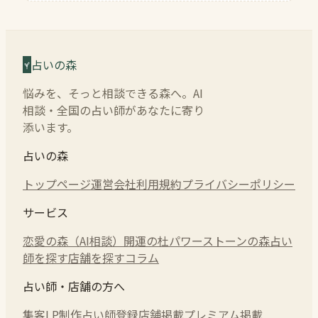
占いの森
悩みを、そっと相談できる森へ。AI
相談・全国の占い師があなたに寄り
添います。
占いの森
トップページ
運営会社
利用規約
プライバシーポリシー
サービス
恋愛の森（AI相談）
開運の杜
パワーストーンの森
占い
師を探す
店舗を探す
コラム
占い師・店舗の方へ
集客LP制作
占い師登録
店舗掲載
プレミアム掲載