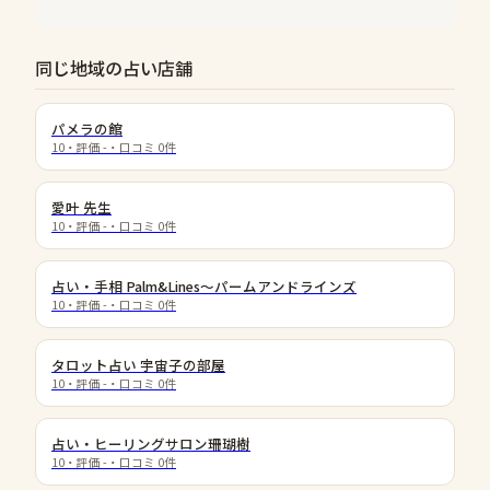
同じ地域の占い店舗
パメラの館
10
・評価
-
・口コミ
0
件
愛叶 先生
10
・評価
-
・口コミ
0
件
占い・手相 Palm&Lines～パームアンドラインズ
10
・評価
-
・口コミ
0
件
タロット占い 宇宙子の部屋
10
・評価
-
・口コミ
0
件
占い・ヒーリングサロン珊瑚樹
10
・評価
-
・口コミ
0
件