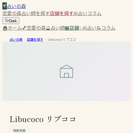
占いの森
恋愛の森
占い師を探す
店舗を探す
AI占い
コラム
Dark
🏠
ホーム
💕
恋愛の森
🔮
占い師
🏪
店舗
✨
AI占い
📝
コラム
占いの森
›
店舗を探す
›
Libucoco リブココ
Libucoco リブココ
情報掲載