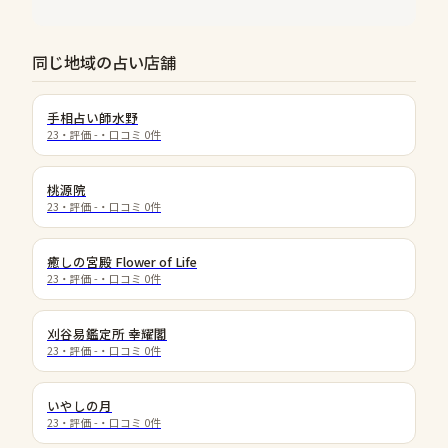
同じ地域の占い店舗
手相占い師水野
23
・評価
-
・口コミ
0
件
桃源院
23
・評価
-
・口コミ
0
件
癒しの宮殿 Flower of Life
23
・評価
-
・口コミ
0
件
刈谷易鑑定所 幸耀閣
23
・評価
-
・口コミ
0
件
いやしの月
23
・評価
-
・口コミ
0
件