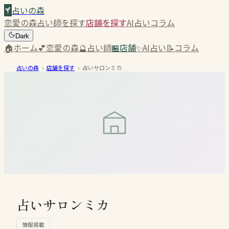
占いの森
恋愛の森
占い師を探す
店舗を探す
AI占い
コラム
Dark
🏠
ホーム
💕
恋愛の森
🔮
占い師
🏪
店舗
✨
AI占い
📝
コラム
占いの森
›
店舗を探す
›
占いサロンミカ
占いサロンミカ
情報掲載