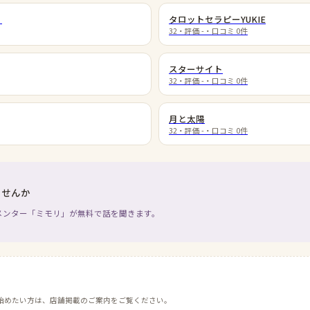
］
タロットセラピーYUKIE
32
・評価
-
・口コミ
0
件
スターサイト
32
・評価
-
・口コミ
0
件
月と太陽
32
・評価
-
・口コミ
0
件
ませんか
メンター「ミモリ」が無料で話を聞きます。
始めたい方は、店舗掲載のご案内をご覧ください。