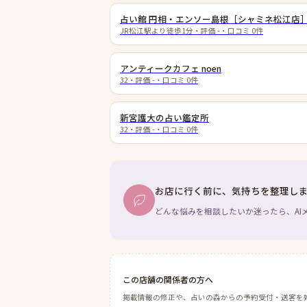
占い館 円相・エンソー島根［シャミネ松江店
JR松江駅より徒歩1分
・評価
-
・口コミ
0
件
アンティークカフェ noen
32
・評価
-
・口コミ
0
件
新宮護大の占い鑑定所
32
・評価
-
・口コミ
0
件
お店に行く前に、気持ちを整理し
どんな悩みを相談したいか迷ったら、AI
この店舗の関係者の方へ
掲載情報の修正や、占いの森からの予約受付・送客を