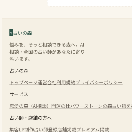
占いの森
悩みを、そっと相談できる森へ。AI
相談・全国の占い師があなたに寄り
添います。
占いの森
トップページ
運営会社
利用規約
プライバシーポリシー
サービス
恋愛の森（AI相談）
開運の杜
パワーストーンの森
占い師を
占い師・店舗の方へ
集客LP制作
占い師登録
店舗掲載
プレミアム掲載