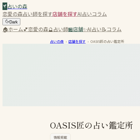
占いの森
恋愛の森
占い師を探す
店舗を探す
AI占い
コラム
Dark
🏠
ホーム
💕
恋愛の森
🔮
占い師
🏪
店舗
✨
AI占い
📝
コラム
占いの森
›
店舗を探す
›
OASIS匠の占い鑑定所
OASIS匠の占い鑑定所
情報掲載