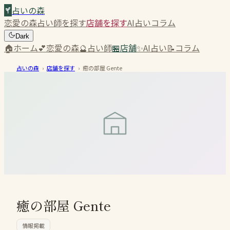
占いの森
恋愛の森
占い師を探す
店舗を探す
AI占い
コラム
Dark
🏠
ホーム
💕
恋愛の森
🔮
占い師
🏪
店舗
✨
AI占い
📝
コラム
占いの森
›
店舗を探す
›
癒の部屋 Gente
癒の部屋 Gente
情報掲載