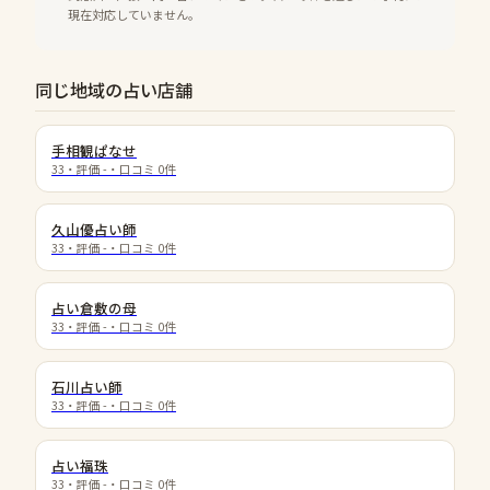
現在対応していません。
同じ地域の占い店舗
手相観ぱなせ
33
・評価
-
・口コミ
0
件
久山優占い師
33
・評価
-
・口コミ
0
件
占い倉敷の母
33
・評価
-
・口コミ
0
件
石川占い師
33
・評価
-
・口コミ
0
件
占い福珠
33
・評価
-
・口コミ
0
件