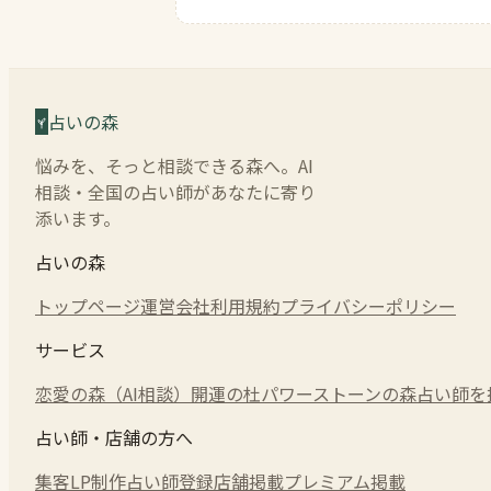
占いの森
悩みを、そっと相談できる森へ。AI
相談・全国の占い師があなたに寄り
添います。
占いの森
トップページ
運営会社
利用規約
プライバシーポリシー
サービス
恋愛の森（AI相談）
開運の杜
パワーストーンの森
占い師を
占い師・店舗の方へ
集客LP制作
占い師登録
店舗掲載
プレミアム掲載