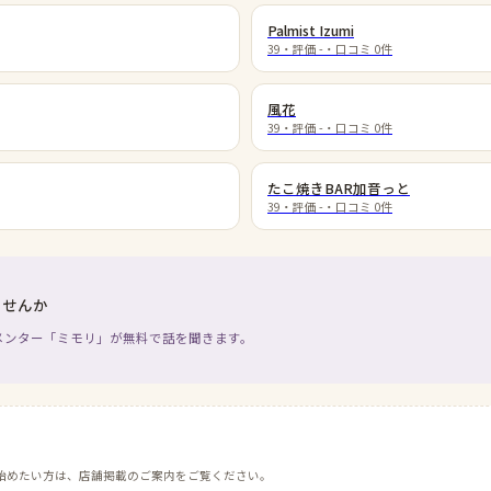
Palmist Izumi
39
・評価
-
・口コミ
0
件
風花
39
・評価
-
・口コミ
0
件
たこ焼きBAR加音っと
39
・評価
-
・口コミ
0
件
ませんか
メンター「ミモリ」が無料で話を聞きます。
始めたい方は、店舗掲載のご案内をご覧ください。