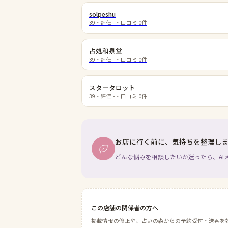
solpeshu
39
・評価
-
・口コミ
0
件
占処和泉堂
39
・評価
-
・口コミ
0
件
スタータロット
39
・評価
-
・口コミ
0
件
お店に行く前に、気持ちを整理し
どんな悩みを相談したいか迷ったら、AI
この店舗の関係者の方へ
掲載情報の修正や、占いの森からの予約受付・送客を