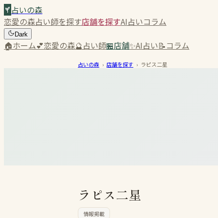
占いの森
恋愛の森
占い師を探す
店舗を探す
AI占い
コラム
Dark
🏠
ホーム
💕
恋愛の森
🔮
占い師
🏪
店舗
✨
AI占い
📝
コラム
占いの森
›
店舗を探す
›
ラピス二星
ラピス二星
情報掲載