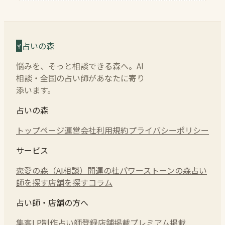
占いの森
悩みを、そっと相談できる森へ。AI
相談・全国の占い師があなたに寄り
添います。
占いの森
トップページ
運営会社
利用規約
プライバシーポリシー
サービス
恋愛の森（AI相談）
開運の杜
パワーストーンの森
占い
師を探す
店舗を探す
コラム
占い師・店舗の方へ
集客LP制作
占い師登録
店舗掲載
プレミアム掲載