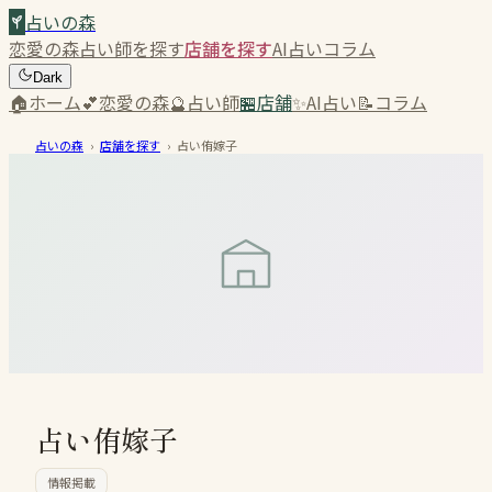
占いの森
恋愛の森
占い師を探す
店舗を探す
AI占い
コラム
Dark
🏠
ホーム
💕
恋愛の森
🔮
占い師
🏪
店舗
✨
AI占い
📝
コラム
占いの森
›
店舗を探す
›
占い侑嫁子
占い侑嫁子
情報掲載