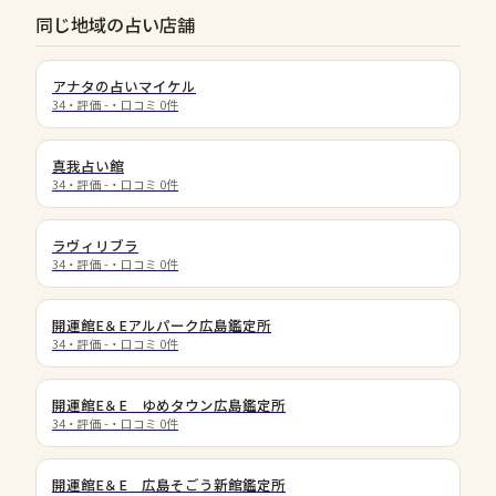
同じ地域の占い店舗
アナタの占いマイケル
34
・評価
-
・口コミ
0
件
真我占い館
34
・評価
-
・口コミ
0
件
ラヴィリブラ
34
・評価
-
・口コミ
0
件
開運館E＆Eアルパーク広島鑑定所
34
・評価
-
・口コミ
0
件
開運館E＆E ゆめタウン広島鑑定所
34
・評価
-
・口コミ
0
件
開運館E＆E 広島そごう新館鑑定所