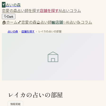
占いの森
恋愛の森
占い師を探す
店舗を探す
AI占い
コラム
Dark
🏠
ホーム
💕
恋愛の森
🔮
占い師
🏪
店舗
✨
AI占い
📝
コラム
占いの森
›
店舗を探す
›
レイカの占いの部屋
レイカの占いの部屋
情報掲載