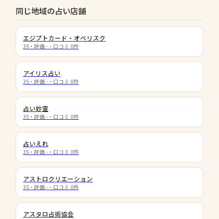
同じ地域の占い店舗
エジプトカード・オベリスク
35
・評価
-
・口コミ
0
件
アイリス占い
35
・評価
-
・口コミ
0
件
占い妙霊
35
・評価
-
・口コミ
0
件
占いえれ
35
・評価
-
・口コミ
0
件
アストロクリエーション
35
・評価
-
・口コミ
0
件
アスタロ占術協会