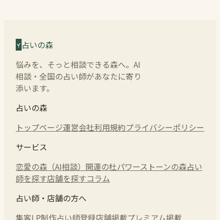
占いの森
悩みを、そっと相談できる森へ。AI
相談・全国の占い師があなたに寄り
添います。
占いの森
トップページ
運営会社
利用規約
プライバシーポリシー
サービス
恋愛の森（AI相談）
開運の杜
パワーストーンの森
占い
師を探す
店舗を探す
コラム
占い師・店舗の方へ
集客LP制作
占い師登録
店舗掲載
プレミアム掲載