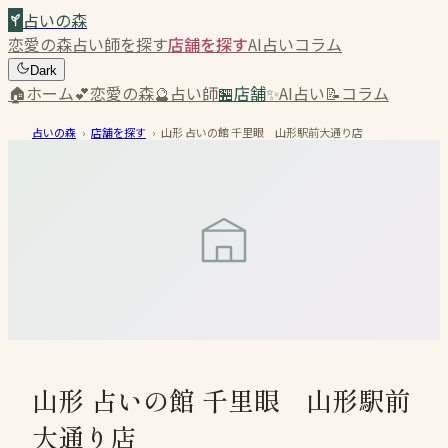
占いの森
恋愛の森
占い師を探す
店舗を探す
AI占い
コラム
Dark
🏠
ホーム
💕
恋愛の森
🔮
占い師
🏪
店舗
✨
AI占い
📝
コラム
占いの森
›
店舗を探す
›
山形 占いの館 千里眼 山形駅前大通り店
山形 占いの館 千里眼 山形駅前
大通り店