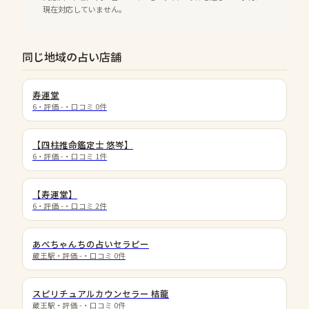
現在対応していません。
同じ地域の占い店舗
寿運堂
6
・評価
-
・口コミ
0
件
【四柱推命鑑定士 悠岑】
6
・評価
-
・口コミ
1
件
【寿運堂】
6
・評価
-
・口コミ
2
件
あべちゃんちの占いセラピー
蔵王駅
・評価
-
・口コミ
0
件
スピリチュアルカウンセラー 桔龍
蔵王駅
・評価
-
・口コミ
0
件