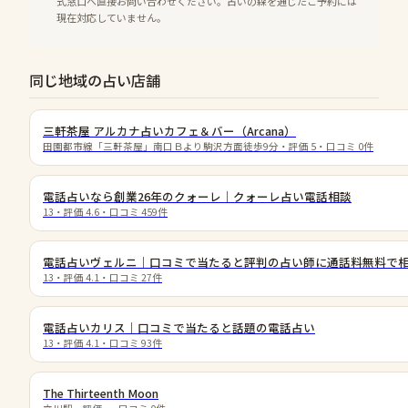
式窓口へ直接お問い合わせください。占いの森を通じたご予約には
現在対応していません。
同じ地域の占い店舗
三軒茶屋 アルカナ占いカフェ＆バー（Arcana）
田園都市線「三軒茶屋」南口Ｂより駒沢方面徒歩9分
・評価
5
・口コミ
0
件
電話占いなら創業26年のクォーレ｜クォーレ占い電話相談
13
・評価
4.6
・口コミ
459
件
電話占いヴェルニ｜口コミで当たると評判の占い師に通話料無料で
13
・評価
4.1
・口コミ
27
件
電話占いカリス｜口コミで当たると話題の電話占い
13
・評価
4.1
・口コミ
93
件
The Thirteenth Moon