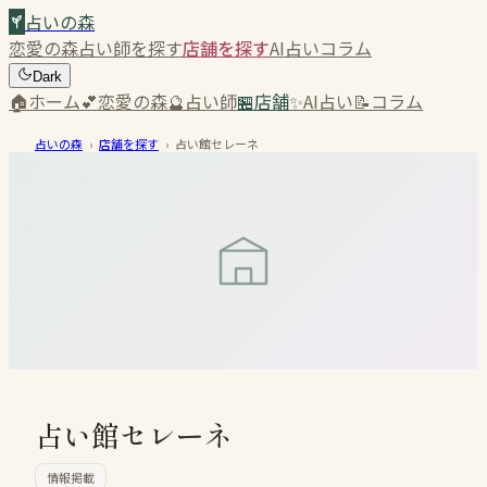
占いの森
恋愛の森
占い師を探す
店舗を探す
AI占い
コラム
Dark
🏠
ホーム
💕
恋愛の森
🔮
占い師
🏪
店舗
✨
AI占い
📝
コラム
占いの森
›
店舗を探す
›
占い館セレーネ
占い館セレーネ
情報掲載