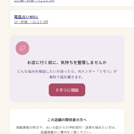
立川駅
・評価
-
・口コミ
0
件
電話占いWILL
13
・評価
-
・口コミ
0
件
お店に行く前に、気持ちを整理しませんか
どんな悩みを相談したいか迷ったら、AIメンター「ミモリ」が
無料で話を聞きます。
ミモリに相談
この店舗の関係者の方へ
掲載情報の修正や、占いの森からの予約受付・送客を始めたい方は、
店舗掲載のご案内をご覧ください。