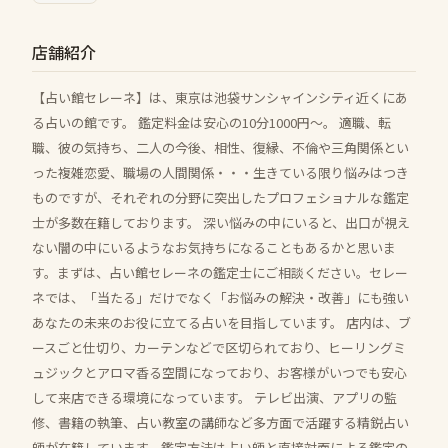
店舗紹介
【占い館セレーネ】は、東京は池袋サンシャインシティ近くにあ
る占いの館です。 鑑定料金は安心の10分1000円～。 適職、転
職、彼の気持ち、二人の今後、相性、復縁、不倫や三角関係とい
った複雑恋愛、職場の人間関係・・・生きている限り悩みはつき
ものですが、それぞれの分野に突出したプロフェショナルな鑑定
士が多数在籍しております。 深い悩みの中にいると、出口が視え
ない闇の中にいるようなお気持ちになることもあるかと思いま
す。まずは、占い館セレーネの鑑定士にご相談ください。セレー
ネでは、「当たる」だけでなく「お悩みの解決・改善」にも強い
あなたの未来のお役に立てる占いを目指しています。 店内は、ブ
ースごと仕切り、カーテンなどで区切られており、ヒーリングミ
ュジックとアロマ香る空間になっており、お客様がいつでも安心
して来店できる環境になっています。 テレビ出演、アプリの監
修、書籍の執筆、占い教室の講師など多方面で活躍する精鋭占い
師が在籍しています。鑑定方法は占い師と直接対面による鑑定の