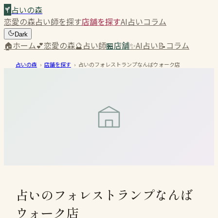
占いの森
恋愛の森
占い師を探す
店舗を探す
AI占い
コラム
Dark
🏠
ホーム
💕
恋愛の森
🔮
占い師
🏪
店舗
✨
AI占い
📝
コラム
占いの森
›
店舗を探す
›
占いのフォレストランプなんばウォーク店
占いのフォレストランプなんば
ウォーク店