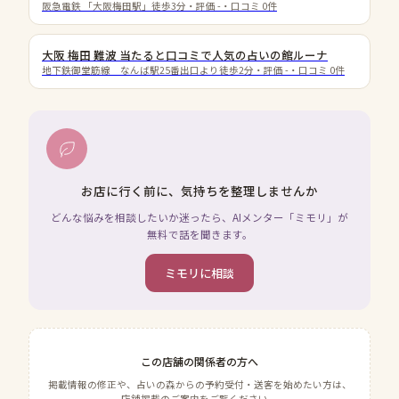
阪急電鉄 「大阪梅田駅」徒歩3分
・評価
-
・口コミ
0
件
大阪 梅田 難波 当たると口コミで人気の占いの館ルーナ
地下鉄御堂筋線 なんば駅25番出口より徒歩2分
・評価
-
・口コミ
0
件
お店に行く前に、気持ちを整理しませんか
どんな悩みを相談したいか迷ったら、AIメンター「ミモリ」が
無料で話を聞きます。
ミモリに相談
この店舗の関係者の方へ
掲載情報の修正や、占いの森からの予約受付・送客を始めたい方は、
店舗掲載のご案内をご覧ください。