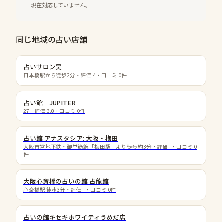
現在対応していません。
同じ地域の占い店舗
占いサロン昊
日本橋駅から徒歩2分
・評価
4
・口コミ
0
件
占い館 JUPITER
27
・評価
3.8
・口コミ
0
件
占い館 アナスタシア: 大阪・梅田
大阪市営地下鉄・御堂筋線「梅田駅」より徒歩約3分
・評価
-
・口コミ
0
件
大阪心斎橋の占いの館 占龍館
心斎橋駅 徒歩3分
・評価
-
・口コミ
0
件
占いの館キセキホワイティうめだ店