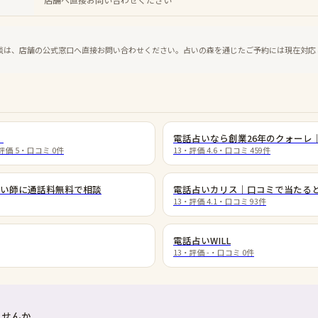
談は、店舗の公式窓口へ直接お問い合わせください。占いの森を通じたご予約には現在対応
）
電話占いなら創業26年のクォーレ
評価
5
・口コミ
0
件
13
・評価
4.6
・口コミ
459
件
い師に通話料無料で相談
電話占いカリス｜口コミで当たる
13
・評価
4.1
・口コミ
93
件
電話占いWILL
13
・評価
-
・口コミ
0
件
ませんか