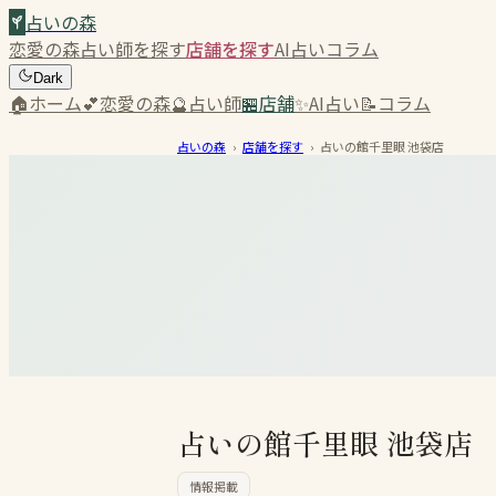
占いの森
恋愛の森
占い師を探す
店舗を探す
AI占い
コラム
Dark
🏠
ホーム
💕
恋愛の森
🔮
占い師
🏪
店舗
✨
AI占い
📝
コラム
占いの森
›
店舗を探す
›
占いの館千里眼 池袋店
占いの館千里眼 池袋店
情報掲載