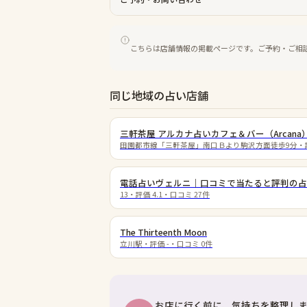
こちらは店舗情報の掲載ページです。ご予約・ご相
同じ地域の占い店舗
三軒茶屋 アルカナ占いカフェ＆バー（Arcana
田園都市線「三軒茶屋」南口Ｂより駒沢方面徒歩9分
・
電話占いヴェルニ｜口コミで当たると評判の占
13
・評価
4.1
・口コミ
27
件
The Thirteenth Moon
立川駅
・評価
-
・口コミ
0
件
お店に行く前に、気持ちを整理し