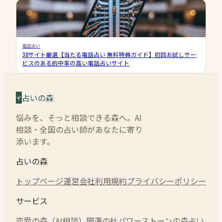
電話占い
38サイト厳選【当たる電話占い 無料特典ガイド】初回お試しサー
ビスのある的中率の高い電話占いサイト
占いの森
悩みを、そっと相談できる森へ。AI
相談・全国の占い師があなたに寄り
添います。
占いの森
トップページ
運営会社
利用規約
プライバシーポリシー
サービス
恋愛の森（AI相談）
開運の杜
パワーストーンの森
占い