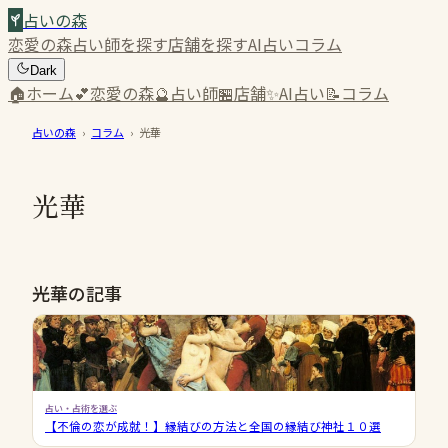
占いの森
恋愛の森
占い師を探す
店舗を探す
AI占い
コラム
Dark
🏠
ホーム
💕
恋愛の森
🔮
占い師
🏪
店舗
✨
AI占い
📝
コラム
占いの森
›
コラム
›
光華
光華
光華の記事
占い・占術を選ぶ
【不倫の恋が成就！】縁結びの方法と全国の縁結び神社１０選