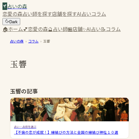
占いの森
恋愛の森
占い師を探す
店舗を探す
AI占い
コラム
Dark
🏠
ホーム
💕
恋愛の森
🔮
占い師
🏪
店舗
✨
AI占い
📝
コラム
占いの森
›
コラム
›
玉響
玉響
玉響の記事
占い・占術を選ぶ
【不倫の恋が成就！】縁結びの方法と全国の縁結び神社１０選