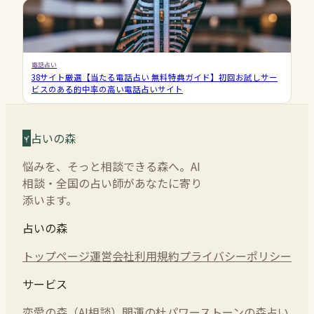
電話占い
38サイト厳選【当たる電話占い 無料特典ガイド】初回お試しサー
ビスのある的中率の高い電話占いサイト
占いの森
悩みを、そっと相談できる森へ。AI
相談・全国の占い師があなたに寄り
添います。
占いの森
トップページ
運営会社
利用規約
プライバシーポリシー
サービス
恋愛の森（AI相談）
開運の杜
パワーストーンの森
占い