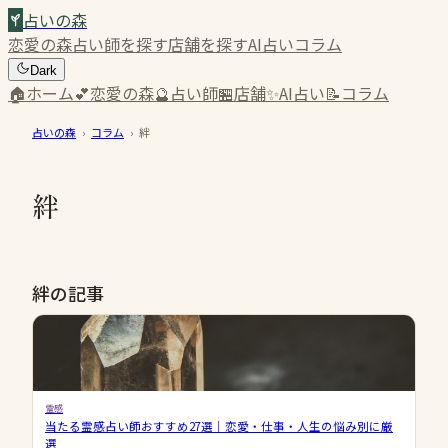
占いの森
恋愛の森
占い師を探す
店舗を探す
AI占い
コラム
Dark
🏠
ホーム
💕
恋愛の森
🔮
占い師
🏪
店舗
✨
AI占い
📝
コラム
占いの森
›
コラム
›
絆
絆
絆の記事
霊感
当たる霊感占い師おすすめ27選｜恋愛・仕事・人生の悩み別に厳
選