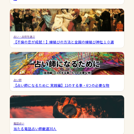
占い・占術を選ぶ
【不倫の恋が成就！】縁結びの方法と全国の縁結び神社１０選
占い師
【占い師になるために 実践編】11のする事・6つの必要な物
電話占い
当たる電話占い師厳選30人