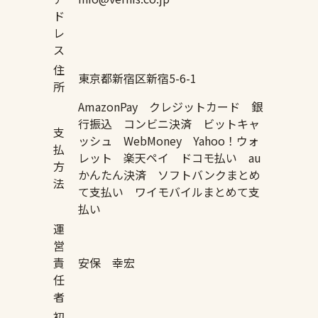
ド
レ
ス
住
東京都新宿区新宿5-6-1
所
AmazonPay クレジットカード 銀
行振込 コンビニ決済 ビットキャ
支
ッシュ WebMoney Yahoo！ウォ
払
レット 楽天ペイ ドコモ払い au
方
かんたん決済 ソフトバンクまとめ
法
て支払い ワイモバイルまとめて支
払い
運
営
責
安保 幸宏
任
者
初