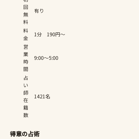
回
有り
無
料
料
1分 190円〜
金
営
業
9:00〜5:00
時
間
占
い
師
1421名
在
籍
数
得意の占術