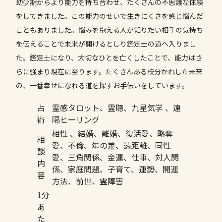
幼少期からより能力を持ち合わせ、たくさんの不思議な体験
をしてきました。この能力のせいで生きにくさを感じ悩んだ
こともありました。悩みを抱える人が知りたい相手の気持ち
を伝えることで未来が開けるとしり鑑定士の道へ入りまし
た。鑑定士になり、大切なひとを亡くしたことで、能力はさ
らに強まり現在に至ります。たくさんある枝分かれした未来
の、一番幸せになれる道を探すお手伝いをしています。
占
霊感タロット、霊聴、九星気学 、遠
術
隔ヒーリング
相性 、結婚、離婚、復活愛、略奪
相
愛、不倫、年の差、遠距離、同性
談
愛、三角関係、金運、仕事、対人関
内
係、家庭問題、子育て、運勢、開運
容
方法、前世、霊障害
1分
あ
た