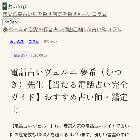
占いの森
恋愛の森
占い師を探す
店舗を探す
AI占い
コラム
Dark
🏠
ホーム
💕
恋愛の森
🔮
占い師
🏪
店舗
✨
AI占い
📝
コラム
占いの森
›
コラム
›
電話占い
電話占い
2020.08.17
電話占いヴェルニ 夢希（むつ
き）先生【当たる電話占い完全
ガイド】おすすめ占い師・鑑定
士
【電話占い ヴェルニ】は、老舗人気の電話占いサイトで占い
師の在籍数も1000人を超えるほどいます。優しい言霊の中に