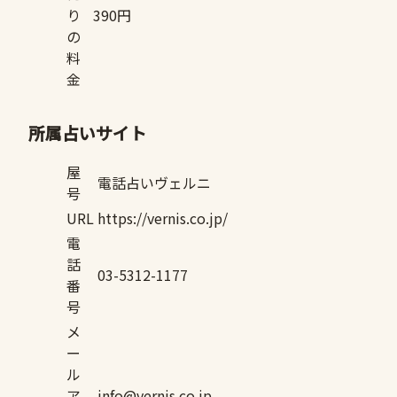
り
390円
の
料
金
所属占いサイト
屋
電話占いヴェルニ
号
URL
https://vernis.co.jp/
電
話
03-5312-1177
番
号
メ
ー
ル
ア
info@vernis.co.jp