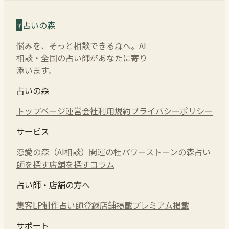
占いの森
悩みを、そっと相談できる森へ。AI
相談・全国の占い師があなたに寄り
添います。
占いの森
トップページ
運営会社
利用規約
プライバシーポリシー
サービス
恋愛の森（AI相談）
開運の杜
パワーストーンの森
占い
師を探す
店舗を探す
コラム
占い師・店舗の方へ
集客LP制作
占い師登録
店舗掲載
プレミアム掲載
サポート