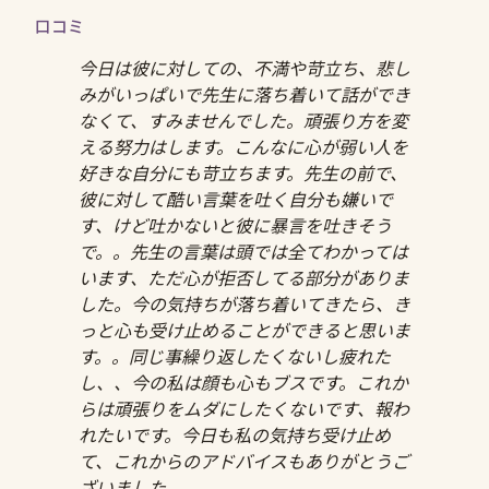
口コミ
今日は彼に対しての、不満や苛立ち、悲し
みがいっぱいで先生に落ち着いて話ができ
なくて、すみませんでした。頑張り方を変
える努力はします。こんなに心が弱い人を
好きな自分にも苛立ちます。先生の前で、
彼に対して酷い言葉を吐く自分も嫌いで
す、けど吐かないと彼に暴言を吐きそう
で。。先生の言葉は頭では全てわかっては
います、ただ心が拒否してる部分がありま
した。今の気持ちが落ち着いてきたら、き
っと心も受け止めることができると思いま
す。。同じ事繰り返したくないし疲れた
し、、今の私は顔も心もブスです。これか
らは頑張りをムダにしたくないです、報わ
れたいです。今日も私の気持ち受け止め
て、これからのアドバイスもありがとうご
ざいました。