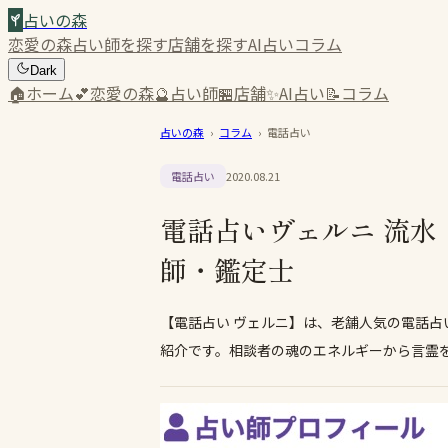
占いの森
恋愛の森
占い師を探す
店舗を探す
AI占い
コラム
Dark
🏠
ホーム
💕
恋愛の森
🔮
占い師
🏪
店舗
✨
AI占い
📝
コラム
占いの森
›
コラム
›
電話占い
電話占い
2020.08.21
電話占いヴェルニ 流水
師・鑑定士
【電話占い ヴェルニ】は、老舗人気の電話占
紹介です。相談者の魂のエネルギーから言霊