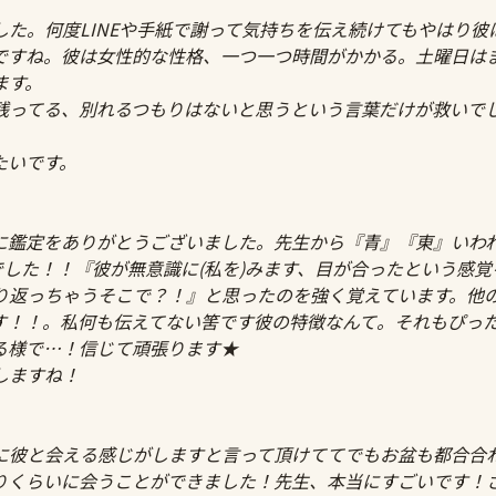
た。何度LINEや手紙で謝って気持ちを伝え続けてもやはり
ですね。彼は女性的な性格、一つ一つ時間がかかる。土曜日は
ます。
残ってる、別れるつもりはないと思うという言葉だけが救いで
たいです。
に鑑定をありがとうございました。先生から『青』『東』いわ
でした！！『彼が無意識に(私を)みます、目が合ったという感
り返っちゃうそこで？！』と思ったのを強く覚えています。他
す！！。私何も伝えてない筈です彼の特徴なんて。それもぴっ
る様で…！信じて頑張ります★
しますね！
に彼と会える感じがしますと言って頂けててでもお盆も都合合
ぶりくらいに会うことができました！先生、本当にすごいです！