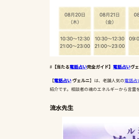
#
【当たる
電話占い
完全ガイド】
電話占い
ヴェ
【
電話占い
ヴェルニ
】は、老舗人気の
電話占
紹介です。相談者の魂のエネルギーから言霊
流水先生