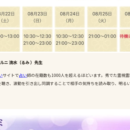
ルニ 流水（るみ ）先生
い
サイトで
占い
師の在籍数も1000人を超えるほどいます。秀でた霊視
を聴き、波動を引き出し同調することで相手の気持ちを読み取り、明る