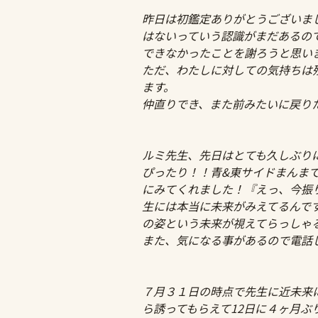
昨日は初鑑定ありがとうございまし
はないっていう認識がまだあるの
できなかったことを謝ろうと思い
ただ、わたしに対しての気持ちは
ます。
仲直りでき、また前みたいに戻り
ルミ先生、先日はとても久しぶり
ぴったり！！青&東サイドまんま
にみてくれました！『えっ、今振
生には本当に未来がみえてるんで
の姿という未来が視えてらっしゃ
また、気になる事があるので電話
７月３１日の時点で先生に近未来
ら誘ってもらえて12日に４ヶ月