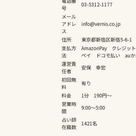
電話番
03-5312-1177
号
メール
アドレ
info@vernis.co.jp
ス
住所
東京都新宿区新宿5-6-1
支払方
AmazonPay クレジ
法
ペイ ドコモ払い au
運営責
安保 幸宏
任者
初回無
有り
料
料金
1分 190円〜
営業時
9:00〜5:00
間
占い師
1421名
在籍数