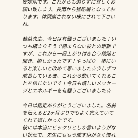
安定剤です。これからも懲りずに宜しくお
願い致します。長雨から猛酷暑となってお
ります。体調崩されない様にされて下さい
ね。
若菜先生、今日は有難うございました！い
つも縮まりそうで縮まらない彼との距離で
すが、これから一段上がり付き合う段階と
聞き、嬉しかったです！やっぱり一緒にい
ると楽しいと改めて思いました☆少しずつ
成長している彼、これから動いてくれるこ
とを信じたいです！今日も嬉しいメッセー
ジとエネルギーを有難うございました☆
今日は鑑定ありがとうございました。名前
を伝えると2ヶ月ぶりでもよく覚えていて
くれて嬉しかったです。
彼には本当にビックリとしか言いようがな
い状況で、先生にももう成す術がなく慣れ