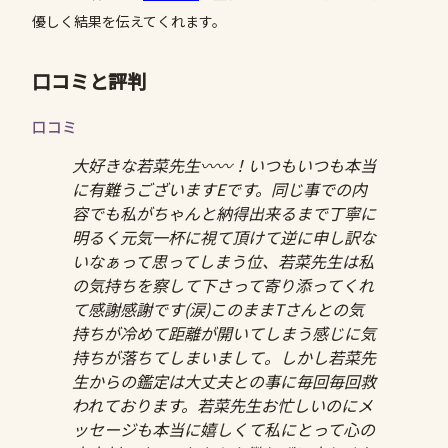
優しく結果を伝えてくれます。
口コミと評判
口コミ
大好きな若菜先生〰️〰️！いつもいつも本当
に有難うございますEです。同じ事での内
容でも私がちゃんと納得出来るまで丁寧に
明るく元気一杯に視て頂けて逆に申し訳な
いなぁって思ってしまう位、若菜先生は私
の気持ちを察して下さって寄り添ってくれ
て感謝感謝です(涙)このままTさんとの気
持ちが冷めて距離が開いてしまう感じに気
持ちが落ちてしまいまして。しかし若菜先
生からの鑑定は大丈夫との事に毎回毎回救
われております。若菜先生お忙しいのにメ
ッセージも本当に嬉しくて私にとって心の