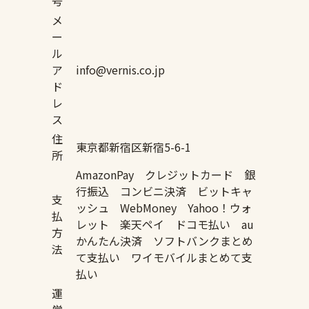
号
メ
ー
ル
ア
info@vernis.co.jp
ド
レ
ス
住
東京都新宿区新宿5-6-1
所
AmazonPay クレジットカード 銀
行振込 コンビニ決済 ビットキャ
支
ッシュ WebMoney Yahoo！ウォ
払
レット 楽天ペイ ドコモ払い au
方
かんたん決済 ソフトバンクまとめ
法
て支払い ワイモバイルまとめて支
払い
運