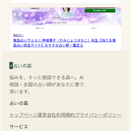
電話占い
電話占いヴェルニ 神城華子（かみじょうはなこ）先生【当たる電
話占い完全ガイド】おすすめ占い師・鑑定士
占いの森
悩みを、そっと相談できる森へ。AI
相談・全国の占い師があなたに寄り
添います。
占いの森
トップページ
運営会社
利用規約
プライバシーポリシー
サービス