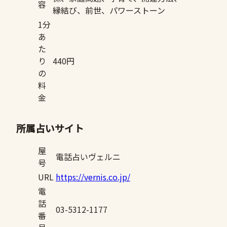
容
縁結び、前世、パワーストーン
1分
あ
た
り
440円
の
料
金
所属占いサイト
屋
電話占いヴェルニ
号
URL
https://vernis.co.jp/
電
話
03-5312-1177
番