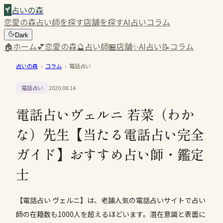
占いの森
恋愛の森
占い師を探す
店舗を探す
AI占い
コラム
Dark
🏠
ホーム
💕
恋愛の森
🔮
占い師
🏪
店舗
✨
AI占い
📝
コラム
占いの森
›
コラム
›
電話占い
電話占い
2020.08.14
電話占いヴェルニ 若菜（わか
な）先生【当たる電話占い完全
ガイド】おすすめ占い師・鑑定
士
【電話占い ヴェルニ】は、老舗人気の電話占いサイトで占い
師の在籍数も1000人を超えるほどいます。潜在意識と表面に