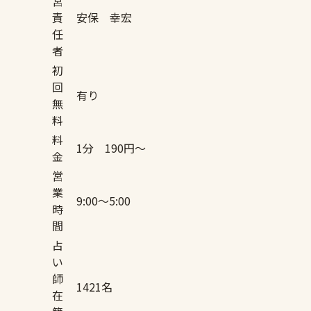
営
責
安保 幸宏
任
者
初
回
有り
無
料
料
1分 190円〜
金
営
業
9:00〜5:00
時
間
占
い
師
1421名
在