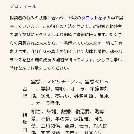
プロフィール
相談者の悩みの状態に合わせ、78枚の
タロット
を頭の中で展
開していきます。この独自の方法を用いて、対象者と相談者
の潜在意識にアクセスしより的確に詳細に伝えます。たくさ
んの用意された未来から、一番輝いている未来を一緒に引き
寄せます。自分自身の真実を知ることで肉体と精神、魂のバ
ランスを整え魂の成長の加速が待っています。少しでも辛い
時はなんでも話をしてください。
霊感 、スピリチュアル、霊感タロッ
占
ト、霊視、霊聴 、オーラ、守護霊対
術
話、送念、夢占い、姓名判断 、風水
、オーラ浄化
相性 、結婚、離婚、復活愛、略奪
相
愛、不倫、年の差、遠距離、同性
談
愛、三角関係、金運、仕事、対人関
内
係、家庭問題、子育て、開運方法、