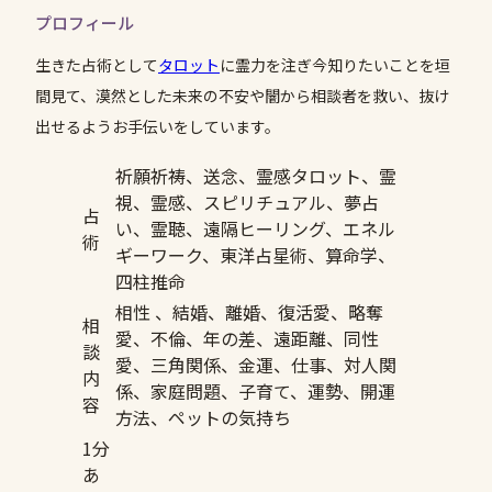
プロフィール
生きた占術として
タロット
に霊力を注ぎ今知りたいことを垣
間見て、漠然とした未来の不安や闇から相談者を救い、抜け
出せるようお手伝いをしています。
祈願祈祷、送念、霊感タロット、霊
視、霊感、スピリチュアル、夢占
占
い、霊聴、遠隔ヒーリング、エネル
術
ギーワーク、東洋占星術、算命学、
四柱推命
相性 、結婚、離婚、復活愛、略奪
相
愛、不倫、年の差、遠距離、同性
談
愛、三角関係、金運、仕事、対人関
内
係、家庭問題、子育て、運勢、開運
容
方法、ペットの気持ち
1分
あ