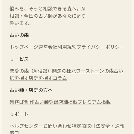
悩みを、そっと相談できる森へ。AI
相談・全国の占い師があなたに寄り
添います。
占いの森
トップページ
運営会社
利用規約
プライバシーポリシー
サービス
恋愛の森（AI相談）
開運の杜
パワーストーンの森
占い
師を探す
店舗を探す
コラム
占い師・店舗の方へ
集客LP制作
占い師登録
店舗掲載
プレミアム掲載
サポート
ヘルプセンター
お問い合わせ
特定商取引法
安全・通報
窓口