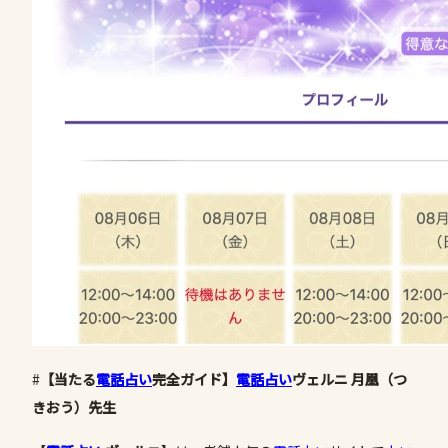
#
【当たる
電話占い
完全ガイド】
電話占い
ヴェルニ 月凰（つ
きおう）先生