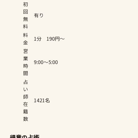
初
回
有り
無
料
料
1分 190円〜
金
営
業
9:00〜5:00
時
間
占
い
師
1421名
在
籍
数
得意の占術