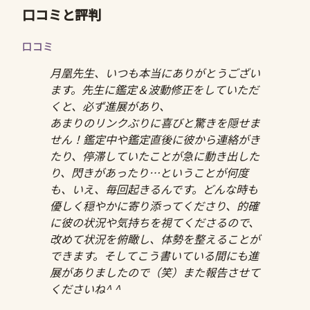
口コミと評判
口コミ
月凰先生、いつも本当にありがとうござい
ます。先生に鑑定＆波動修正をしていただ
くと、必ず進展があり、
あまりのリンクぶりに喜びと驚きを隠せま
せん！鑑定中や鑑定直後に彼から連絡がき
たり、停滞していたことが急に動き出した
り、閃きがあったり…ということが何度
も、いえ、毎回起きるんです。どんな時も
優しく穏やかに寄り添ってくださり、的確
に彼の状況や気持ちを視てくださるので、
改めて状況を俯瞰し、体勢を整えることが
できます。そしてこう書いている間にも進
展がありましたので（笑）また報告させて
くださいね^ ^