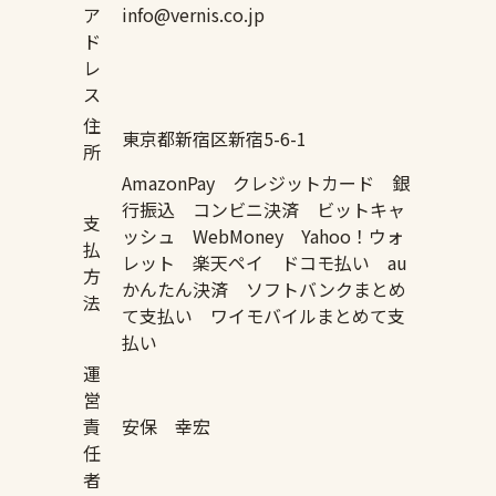
ア
info@vernis.co.jp
ド
レ
ス
住
東京都新宿区新宿5-6-1
所
AmazonPay クレジットカード 銀
行振込 コンビニ決済 ビットキャ
支
ッシュ WebMoney Yahoo！ウォ
払
レット 楽天ペイ ドコモ払い au
方
かんたん決済 ソフトバンクまとめ
法
て支払い ワイモバイルまとめて支
払い
運
営
責
安保 幸宏
任
者