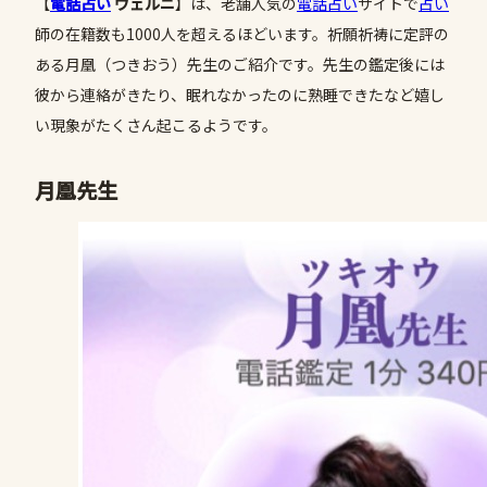
【
電話占い
ヴェルニ
】は、老舗人気の
電話占い
サイトで
占い
師の在籍数も1000人を超えるほどいます。祈願祈祷に定評の
ある月凰（つきおう）先生のご紹介です。先生の鑑定後には
彼から連絡がきたり、眠れなかったのに熟睡できたなど嬉し
い現象がたくさん起こるようです。
月凰
先生