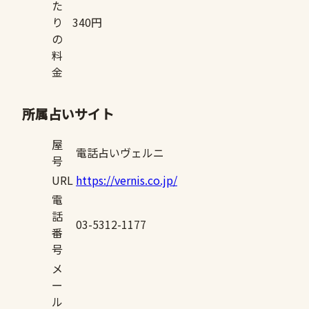
た
り
340円
の
料
金
所属占いサイト
屋
電話占いヴェルニ
号
URL
https://vernis.co.jp/
電
話
03-5312-1177
番
号
メ
ー
ル