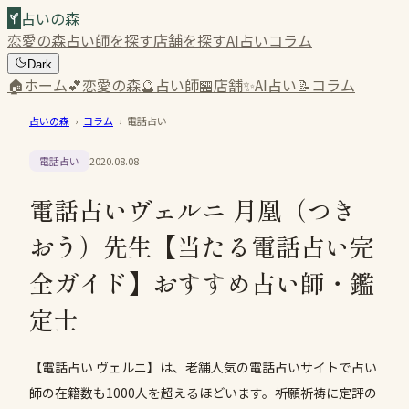
占いの森
恋愛の森
占い師を探す
店舗を探す
AI占い
コラム
Dark
🏠
ホーム
💕
恋愛の森
🔮
占い師
🏪
店舗
✨
AI占い
📝
コラム
占いの森
›
コラム
›
電話占い
電話占い
2020.08.08
電話占いヴェルニ 月凰（つき
おう）先生【当たる電話占い完
全ガイド】おすすめ占い師・鑑
定士
【電話占い ヴェルニ】は、老舗人気の電話占いサイトで占い
師の在籍数も1000人を超えるほどいます。祈願祈祷に定評の