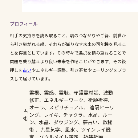
プロフィール
相手の気持ちを読み取ること、魂のつながりやご縁、前世か
ら引き継がれる縁、それらが織りなす未来の可能性を見るこ
とを得意としています。その時々で選択を積み重ねることで
問題を乗り越えより良い未来を作ることができます。その後
押しを
占い
やエネルギー調整、引き寄せやヒーリングをプラ
スして届けています。
霊視、霊感、霊聴、守護霊対話、波動
修正、エネルギーワーク、祈願祈祷、
オーラ、スピリチュアル、 遠隔ヒーリ
占
ング、レイキ、チャクラ、水晶、ルー
術
ン、水晶、ダウジング、夢占い、数秘
術 、九星気学、風水 、ツインレイ鑑
定、ソウルメイト鑑定、祈祷祈願