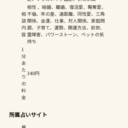
相性 、結婚、離婚、復活愛、略奪愛、
相
不倫、年の差、遠距離、同性愛、三角
談
関係、金運、仕事、対人関係、家庭問
内
題、子育て、運勢、開運方法、前世、
容
霊障害、パワーストーン、ペットの気
持ち
1
分
あ
た
340円
り
の
料
金
所属占いサイト
屋