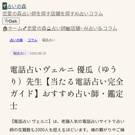
占いの森
恋愛の森
占い師を探す
店舗を探す
AI占い
コラム
Dark
🏠
ホーム
💕
恋愛の森
🔮
占い師
🏪
店舗
✨
AI占い
📝
コラム
占いの森
›
コラム
›
電話占い
電話占い
2020.08.19
電話占いヴェルニ 優瓜（ゆう
り）先生【当たる電話占い完全
ガイド】おすすめ占い師・鑑定
士
【電話占い ヴェルニ】は、老舗人気の電話占いサイトで占い
師の在籍数も1000人を超えるほどいます。魂の繋がりやご縁