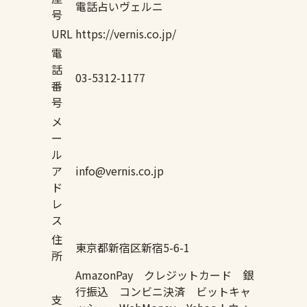
電話占いヴェルニ
号
URL
https://vernis.co.jp/
電
話
03-5312-1177
番
号
メ
ー
ル
ア
info@vernis.co.jp
ド
レ
ス
住
東京都新宿区新宿5-6-1
所
AmazonPay クレジットカード 銀
行振込 コンビニ決済 ビットキャ
支