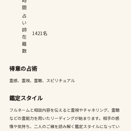
時
間
占
い
師
1421名
在
籍
数
得意の占術
霊感、霊視、霊聴、スピリチュアル
鑑定スタイル
フルネームと相談内容を伝えると霊視やチャネリング、霊聴
などの霊能力を用いたリーディングが始まります。相手の感
情や気持ち、二人のご縁を読み解く鑑定スタイルになってい