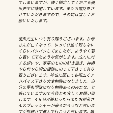
てしまいますが、快く鑑定してくださる優
瓜先生に感謝しています。またお電話をさ
せていただきますので、その時は宜しくお
願いいたします。
優瓜先生いつも有り難うございます。お母
さんが亡くなって、ゆっくり泣く暇もない
くらいバタバタしてましたが、ようやく落
ち着いて来たような気がします。故人に対
する想いや、家系のものの引き継ぎ、神棚
やら何やら沢山相談にのって下さって有り
難うございます。神仏に関しても幅広くア
ドバイス下さり大変勉強になりました。自
分の夢も明確になり勉強あるのみだな、と
感じていますので今後とも宜しくお願い致
します。４９日が終わったらまたお稲荷さ
んのプレッシャーが来るだろうなと思いま
すが無理せず進んで行こうと思います。暑