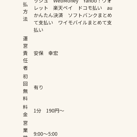
ッシュ WebMoney Yahoo！ウォ
払
レット 楽天ペイ ドコモ払い au
方
かんたん決済 ソフトバンクまとめ
法
て支払い ワイモバイルまとめて支
払い
運
営
責
安保 幸宏
任
者
初
回
有り
無
料
料
1分 190円〜
金
営
業
9:00〜5:00