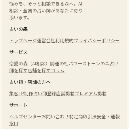
悩みを、そっと相談できる森へ。AI
相談・全国の占い師があなたに寄り
添います。
占いの森
トップページ
運営会社
利用規約
プライバシーポリシー
サービス
恋愛の森（AI相談）
開運の杜
パワーストーンの森
占い
師を探す
店舗を探す
コラム
占い師・店舗の方へ
集客LP制作
占い師登録
店舗掲載
プレミアム掲載
サポート
ヘルプセンター
お問い合わせ
特定商取引法
安全・通報
窓口