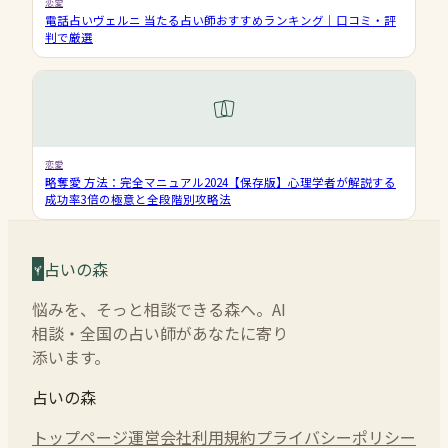
恋愛
電話占いヴェルニ 当たる占い師おすすめランキング｜口コミ・評
判で厳選
恋愛
略奪愛 方法：完全マニュアル2024【保存版】心理学者が解説する
成功率3倍の極意と全段階別攻略法
占いの森
悩みを、そっと相談できる森へ。AI
相談・全国の占い師があなたに寄り
添います。
占いの森
トップページ
運営会社
利用規約
プライバシーポリシー