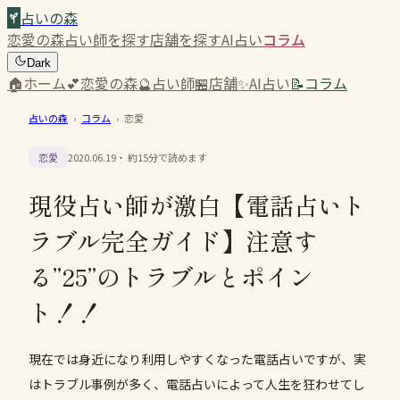
占いの森
恋愛の森
占い師を探す
店舗を探す
AI占い
コラム
Dark
🏠
ホーム
💕
恋愛の森
🔮
占い師
🏪
店舗
✨
AI占い
📝
コラム
占いの森
›
コラム
›
恋愛
恋愛
2020.06.19
・ 約
15
分で読めます
現役占い師が激白【電話占いト
ラブル完全ガイド】注意す
る”25”のトラブルとポイン
ト！！
現在では身近になり利用しやすくなった電話占いですが、実
はトラブル事例が多く、電話占いによって人生を狂わせてし