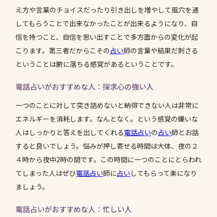
え方や言葉のチョイスだったり引き出しを増やして風穴を通
してもらうことで出来なかったことが出来るようになり、自
信を持つこと、自信を思い出すことで多方面からの変化が起
こります。第三者だからこその
占い
師の言葉や結果だ刺さる
ということは腑に落ちる感覚があるということです。
電話占いがおすすめな人：探求心の強い人
一つのことに対して突き詰めないと納得できない人は非常に
エネルギーを消耗します。なんとなく。という感覚の嫌いな
人はしっかりと答えを出してくれる
電話占い
の
占い
師とお話
すると良いでしょう。悩みが押し寄せる時間は大体、夜の２
４時から夜中2時の間です。この時間に一つのことにとらわれ
てしまった人はぜひ
電話占い
師に
占い
してもらって楽になり
ましょう。
電話占いがおすすめな人：忙しい人