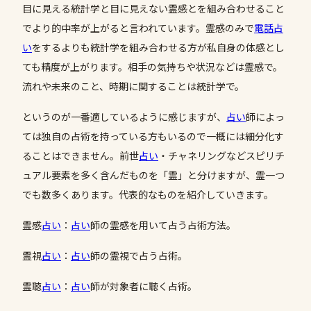
目に見える統計学と目に見えない霊感とを組み合わせること
でより的中率が上がると言われています。霊感のみで
電話占
い
をするよりも統計学を組み合わせる方が私自身の体感とし
ても精度が上がります。相手の気持ちや状況などは霊感で。
流れや未来のこと、時期に関することは統計学で。
というのが一番適しているように感じますが、
占い
師によっ
ては独自の占術を持っている方もいるので一概には細分化す
ることはできません。前世
占い
・チャネリングなどスピリチ
ュアル要素を多く含んだものを「霊」と分けますが、霊一つ
でも数多くあります。代表的なものを紹介していきます。
霊感
占い
：
占い
師の霊感を用いて占う占術方法。
霊視
占い
：
占い
師の霊視で占う占術。
霊聴
占い
：
占い
師が対象者に聴く占術。