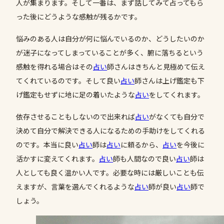
人が集まります。そして一番は、まず話してみて占ってもら
った後にどうような感触が残るかです。
悩みのある人は自分が何に悩んでいるのか、どうしたいのか
が迷子になってしまっていることが多く、腑に落ちるという
感触を得れる場合はその
占い
師さんはきちんと見極めて伝え
てくれているのです。そして良い
占い
師さんは上げ鑑定も下
げ鑑定もせずに地に足の着いたような
占い
をしてくれます。
依存させることもしないので出来れば
占い
がなくても自分で
決めて自分で解決できる人になるための手助けをしてくれる
のです。本当に良い
占い
師は
占い
に頼るから、
占い
を今後に
活かすに変えてくれます。
占い
師も人間なので良い
占い
師は
人としても良く温かい人です。必要な時には厳しいことも伝
えますが、言葉を選んでくれるような
占い
師が良い
占い
師で
しょう。