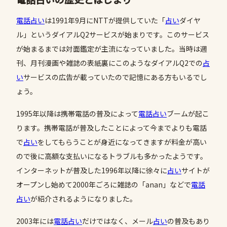
電話占い
は1991年9月にNTTが提供していた「
占い
ダイヤ
ル」というダイアルQ2サービスが始まりです。このサービス
が始まるまでは対面鑑定が主流になっていました。当時は週
刊、月刊漫画や雑誌の表紙裏にこのようなダイアルQ2での
占
い
サービスの広告が載っていたので記憶にある方もいるでし
ょう。
1995年以降は携帯電話の普及によって
電話占い
ブームが起こ
ります。携帯電話が普及したことによって今までよりも電話
で
占い
をしてもらうことが身近になってきますが料金が高い
ので後に高額な支払いになるトラブルも多かったようです。
インターネットが普及した1996年以降に徐々に
占い
サイトが
オープンし始めて2000年ごろに雑誌の「anan」などで
電話
占い
が紹介されるようになりました。
2003年には
電話占い
だけではなく、メール
占い
の普及もあり