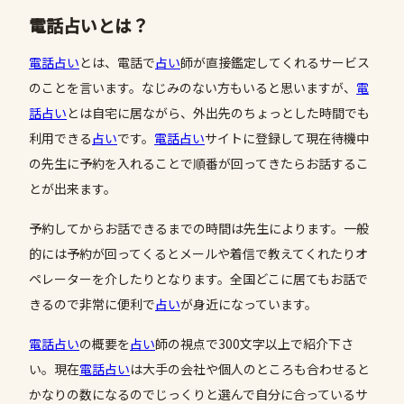
電話占いとは？
電話占い
とは、電話で
占い
師が直接鑑定してくれるサービス
のことを言います。なじみのない方もいると思いますが、
電
話占い
とは自宅に居ながら、外出先のちょっとした時間でも
利用できる
占い
です。
電話占い
サイトに登録して現在待機中
の先生に予約を入れることで順番が回ってきたらお話するこ
とが出来ます。
予約してからお話できるまでの時間は先生によります。一般
的には予約が回ってくるとメールや着信で教えてくれたりオ
ペレーターを介したりとなります。全国どこに居てもお話で
きるので非常に便利で
占い
が身近になっています。
電話占い
の概要を
占い
師の視点で300文字以上で紹介下さ
い。現在
電話占い
は大手の会社や個人のところも合わせると
かなりの数になるのでじっくりと選んで自分に合っているサ