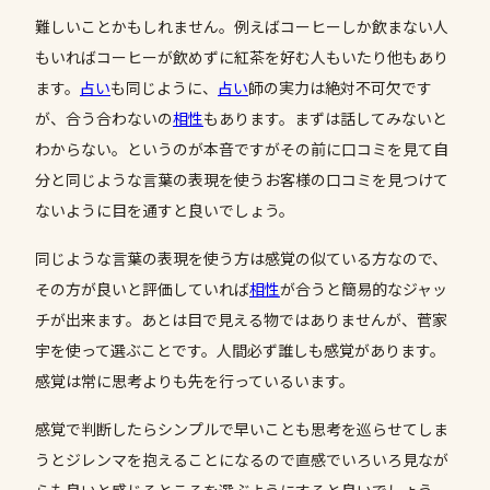
難しいことかもしれません。例えばコーヒーしか飲まない人
もいればコーヒーが飲めずに紅茶を好む人もいたり他もあり
ます。
占い
も同じように、
占い
師の実力は絶対不可欠です
が、合う合わないの
相性
もあります。まずは話してみないと
わからない。というのが本音ですがその前に口コミを見て自
分と同じような言葉の表現を使うお客様の口コミを見つけて
ないように目を通すと良いでしょう。
同じような言葉の表現を使う方は感覚の似ている方なので、
その方が良いと評価していれば
相性
が合うと簡易的なジャッ
チが出来ます。あとは目で見える物ではありませんが、菅家
宇を使って選ぶことです。人間必ず誰しも感覚があります。
感覚は常に思考よりも先を行っているいます。
感覚で判断したらシンプルで早いことも思考を巡らせてしま
うとジレンマを抱えることになるので直感でいろいろ見なが