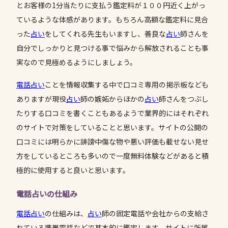
とお客様の1分当たりに支払う鑑定料が１００円近く上がっ
ているような体感があります。もちろん高額な鑑定料に見合
った
占い
をしてくれる先生もいますし、善良な
占い
師さんを
自分でしっかりと見つける事で悩みから解放されることも事
実なので見極めるようにしましょう。
電話占い
ことを情報収集する中で口コミ専用の掲示板なども
ありますが現役
占い
師の嫉妬からほかの
占い
師さんをつぶし
たりする口コミを書くこともあるようで業界的にはそれぞれ
のサイトで対策をしていることと思います。サイトの公開の
口コミには明らかに誹謗中傷な物や悪い評価も載せない見せ
方をしているところも多いので一度無料体験などがあると積
極的に使用すると良いと思います。
電話占いの仕組み
電話占い
の仕組みは、
占い
師の固定電話や会社からの支給さ
れている携帯電話などで基本的に鑑定します。サイトに所属