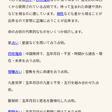
くから使用されている占術です。持って生まれた命運や流れ
などを視るのに適しています。
相性
なども星から視ることが
出来るので非常に正確に占うことが出来ます。
命の占術の代表的なものをいくつか紹介します。
星
占い
：星座などを用いて占う占術。
四柱推命
：中国発祥で、生年月日・干支・時間から過去・現
在・未来を占う占術。
宿曜
占い
：密教を元に命運を占う占術。
九星気学：生年月日の九星と干支・五行を組み合わせた占
術。
数秘術：生年月日と姓名を数値化した占術。
動物占い
：生年月日から動物に例えて占う占術。