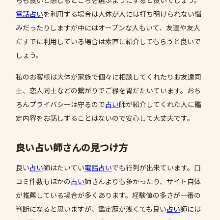
らも良いと感じるところを選ぶようにすると良いでしょう。
電話占い
を利用する場合は大体が人には打ち明けられない悩
みだったりしますが中にはオープンな人もいて、友達や友人
だすでに利用している場合は素直に紹介してもらうと良いで
しょう。
私のお客様は大体が家族で個々に相談してくれたりお友達同
士、恋人同士などの繋がりでご縁を胃だたいています。おち
ろんプライバシーは守るので
占い
師が紹介してくれた人に鑑
定内容をお話しすることはないので安心して大丈夫です。
良い占い師さんの見つけ方
良い
占い
師はたいてい
電話占い
でも行列が出来ています。口
コミ件数もほかの
占い
師さんよりも多かったり、サイト自体
が推薦している場合が多くあります。経験値の多さが一番の
判断になると思いますが、鑑定歴が浅くても良い
占い
師には