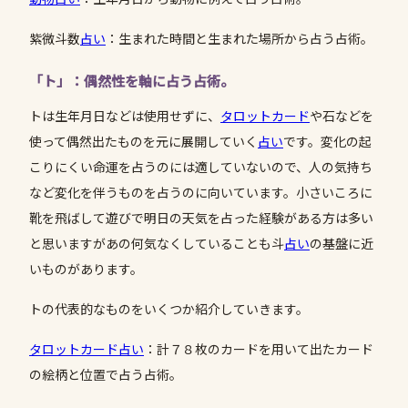
紫微斗数
占い
：生まれた時間と生まれた場所から占う占術。
「ト」：偶然性を軸に占う占術。
トは生年月日などは使用せずに、
タロットカード
や石などを
使って偶然出たものを元に展開していく
占い
です。変化の起
こりにくい命運を占うのには適していないので、人の気持ち
など変化を伴うものを占うのに向いています。小さいころに
靴を飛ばして遊びで明日の天気を占った経験がある方は多い
と思いますがあの何気なくしていることも斗
占い
の基盤に近
いものがあります。
トの代表的なものをいくつか紹介していきます。
タロットカード
占い
：計７８枚のカードを用いて出たカード
の絵柄と位置で占う占術。