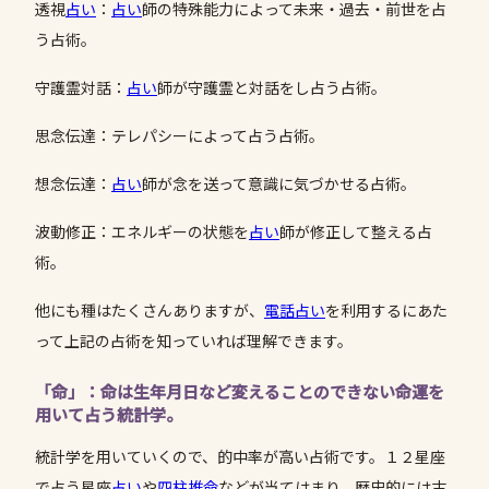
透視
占い
：
占い
師の特殊能力によって未来・過去・前世を占
う占術。
守護霊対話：
占い
師が守護霊と対話をし占う占術。
思念伝達：テレパシーによって占う占術。
想念伝達：
占い
師が念を送って意識に気づかせる占術。
波動修正：エネルギーの状態を
占い
師が修正して整える占
術。
他にも種はたくさんありますが、
電話占い
を利用するにあた
って上記の占術を知っていれば理解できます。
「命」：命は生年月日など変えることのできない命運を
用いて占う統計学。
統計学を用いていくので、的中率が高い占術です。１２星座
で占う星座
占い
や
四柱推命
などが当てはまり、歴史的には古