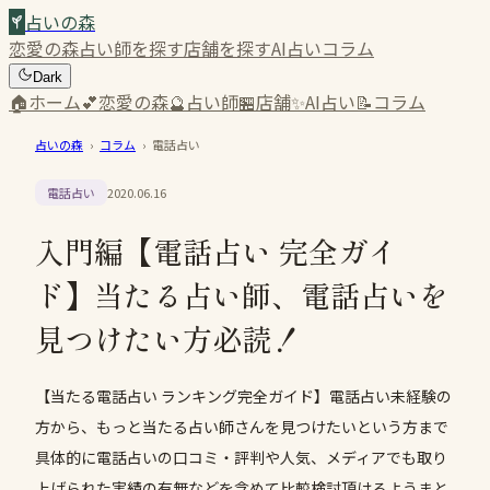
占いの森
恋愛の森
占い師を探す
店舗を探す
AI占い
コラム
Dark
🏠
ホーム
💕
恋愛の森
🔮
占い師
🏪
店舗
✨
AI占い
📝
コラム
占いの森
›
コラム
›
電話占い
電話占い
2020.06.16
入門編【電話占い 完全ガイ
ド】当たる占い師、電話占いを
見つけたい方必読！
【当たる電話占い ランキング完全ガイド】電話占い未経験の
方から、もっと当たる占い師さんを見つけたいという方まで
具体的に電話占いの口コミ・評判や人気、メディアでも取り
上げられた実績の有無などを含めて比較検討頂けるようまと