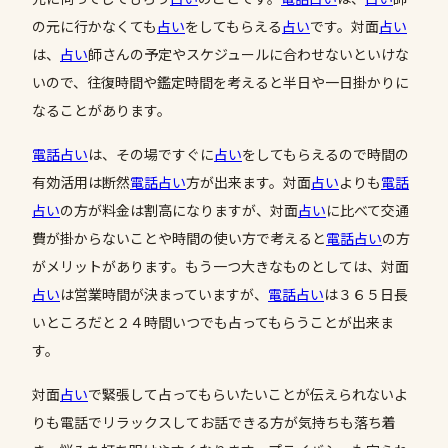
の元に行かなくても
占い
をしてもらえる
占い
です。対面
占い
は、
占い
師さんの予定やスケジュールに合わせないといけな
いので、往復時間や鑑定時間を考えると半日や一日掛かりに
なることがあります。
電話占い
は、その場ですぐに
占い
をしてもらえるので時間の
有効活用は断然
電話占い
方が出来ます。対面
占い
よりも
電話
占い
の方が料金は割高になりますが、対面
占い
に比べて交通
費が掛からないことや時間の使い方で考えると
電話占い
の方
がメリットがあります。もう一つ大きなものとしては、対面
占い
は営業時間が決まっていますが、
電話占い
は３６５日長
いところだと２４時間いつでも占ってもらうことが出来ま
す。
対面
占い
で緊張して占ってもらいたいことが伝えられないよ
りも電話でリラックスしてお話できる方が気持ちも落ち着