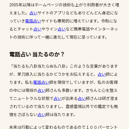
2005年以降はホームページの技術も上がり利用者が大きく増
えました。
占い
サイトのアプリなどもありどんどん身近にな
っていき
電話占い
サイトも爆発的に増えています。令和にな
るとチャット
占い
やライン
占い
など携帯電話やインターネッ
トの技術に伴って一緒に進化して現在に至っています。
電話占い 当たるのか？
「当たるも八卦当たらぬも八卦」このような言葉があります
が、単刀直入に当たるかどうかをお伝えすると、
占い
師によ
ります。私も
電話占い
師を現役でしていますが、私のお客様
の中には現役の
占い
師さんも多数います。きちんと心を整え
てニュートラルな状態で
占い
が出来る
占い
師さんは研ぎ澄ま
されているので当たりますし、霊感霊視以外での鑑定でも勉
強をさぼらない
占い
師は当たります。
未来は行動によって変わるものであるので１００パーセント