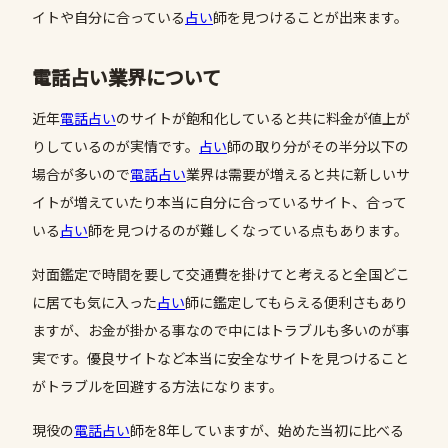
イトや自分に合っている
占い
師を見つけることが出来ます。
電話占い業界について
近年
電話占い
のサイトが飽和化していると共に料金が値上が
りしているのが実情です。
占い
師の取り分がその半分以下の
場合が多いので
電話占い
業界は需要が増えると共に新しいサ
イトが増えていたり本当に自分に合っているサイト、合って
いる
占い
師を見つけるのが難しくなっている点もあります。
対面鑑定で時間を要して交通費を掛けてと考えると全国どこ
に居ても気に入った
占い
師に鑑定してもらえる便利さもあり
ますが、お金が掛かる事なので中にはトラブルも多いのが事
実です。優良サイトなど本当に安全なサイトを見つけること
がトラブルを回避する方法になります。
現役の
電話占い
師を8年していますが、始めた当初に比べる