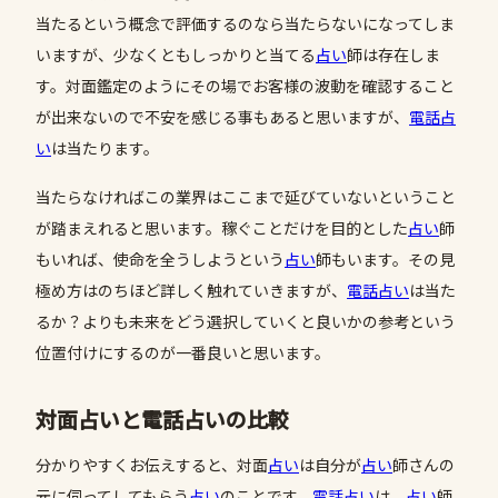
当たるという概念で評価するのなら当たらないになってしま
いますが、少なくともしっかりと当てる
占い
師は存在しま
す。対面鑑定のようにその場でお客様の波動を確認すること
が出来ないので不安を感じる事もあると思いますが、
電話占
い
は当たります。
当たらなければこの業界はここまで延びていないということ
が踏まえれると思います。稼ぐことだけを目的とした
占い
師
もいれば、使命を全うしようという
占い
師もいます。その見
極め方はのちほど詳しく触れていきますが、
電話占い
は当た
るか？よりも未来をどう選択していくと良いかの参考という
位置付けにするのが一番良いと思います。
対面占いと電話占いの比較
分かりやすくお伝えすると、対面
占い
は自分が
占い
師さんの
元に伺ってしてもらう
占い
のことです。
電話占い
は、
占い
師