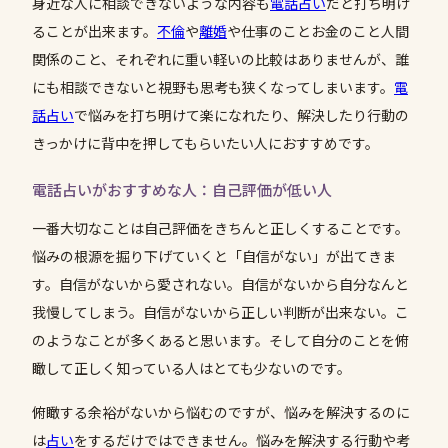
身近な人に相談できないような内容も
電話占い
だと打ち明け
ることが出来ます。
不倫
や
離婚
や仕事のことお金のこと人間
関係のこと、それぞれに重い軽いの比較はありませんが、誰
にも相談できないと視野も思考も狭くなってしまいます。
電
話占い
で悩みを打ち明けて楽になれたり、解決したり行動の
きっかけに背中を押してもらいたい人におすすめです。
電話占いがおすすめな人：自己評価が低い人
一番大切なことは自己評価をきちんと正しくすることです。
悩みの根源を掘り下げていくと「自信がない」が出てきま
す。自信がないから愛されない。自信がないから自分なんと
我慢してしまう。自信がないから正しい判断が出来ない。こ
のようなことが多くあると思います。そして自分のことを俯
瞰して正しく知っている人はとても少ないのです。
俯瞰する余裕がないから悩むのですが、悩みを解決するのに
は
占い
をするだけではできません。悩みを解決する行動や考