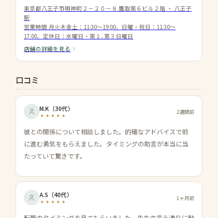
東京都八王子市明神町２－２０－８ 鷹取第６ビル２階
・
八王子
駅
営業時間
月火木金土：11:30～19:00、日曜・祝日：11:30～
17:00、定休日：水曜日・第１､第３日曜日
店舗の詳細を見る
口コミ
M.K
（
30代
）
2週間前
彼との関係について相談しました。的確なアドバイスで前
に進む勇気をもらえました。タイミングの助言が本当に当
たっていて驚きです。
A.S
（
40代
）
1ヶ月前
転職のタイミングを見てもらいました。先生の言う通りに動