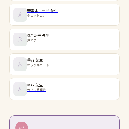
華実木ローザ
先生
タロット占い
藩” 昭子
先生
算命学
華音
先生
オラクルカード
MAY
先生
カバラ数秘術