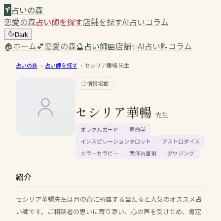
占いの森
恋愛の森
占い師を探す
店舗を探す
AI占い
コラム
Dark
🏠
ホーム
💕
恋愛の森
🔮
占い師
🏪
店舗
✨
AI占い
📝
コラム
占いの森
›
占い師を探す
›
セシリア華暢
先生
情報掲載
セシリア華暢
先生
オラクルカード
算命学
インスピレーションタロット
アストロダイス
カラーセラピー
西洋占星術
ダウジング
紹介
セシリア華暢先生は月の命に所属する当たると人気のオススメ占
い師です。ご相談者の思いに寄り添い、心の声を受けとめ、肯定