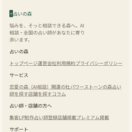
占いの森
悩みを、そっと相談できる森へ。AI
相談・全国の占い師があなたに寄り
添います。
占いの森
トップページ
運営会社
利用規約
プライバシーポリシー
サービス
恋愛の森（AI相談）
開運の杜
パワーストーンの森
占い
師を探す
店舗を探す
コラム
占い師・店舗の方へ
集客LP制作
占い師登録
店舗掲載
プレミアム掲載
サポート