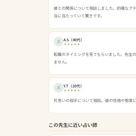
彼との関係について相談しました。的確なア
当に当たっていて驚きです。
A.S
（
40代
）
転職のタイミングを見てもらいました。先生
ません。
Y.T
（
20代
）
片思いの相手について相談。彼の性格や態度
この先生に近い占い師