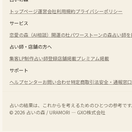
トップページ
運営会社
利用規約
プライバシーポリシー
サービス
恋愛の森（AI相談）
開運の杜
パワーストーンの森
占い師を
占い師・店舗の方へ
集客LP制作
占い師登録
店舗掲載
プレミアム掲載
サポート
ヘルプセンター
お問い合わせ
特定商取引法
安全・通報窓口
占いの結果は、これからを考えるためのひとつの参考です
© 2026 占いの森 / URAMORI — GXO株式会社