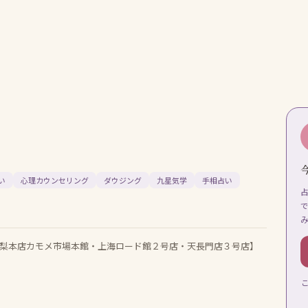
い
心理カウンセリング
ダウジング
九星気学
手相占い
【愛梨本店カモメ市場本館・上海ロード館２号店・天長門店３号店】